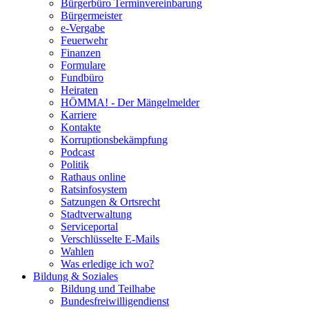
Bürgerbüro Terminvereinbarung
Bürgermeister
e-Vergabe
Feuerwehr
Finanzen
Formulare
Fundbüro
Heiraten
HÖMMA! - Der Mängelmelder
Karriere
Kontakte
Korruptionsbekämpfung
Podcast
Politik
Rathaus online
Ratsinfosystem
Satzungen & Ortsrecht
Stadtverwaltung
Serviceportal
Verschlüsselte E-Mails
Wahlen
Was erledige ich wo?
Bildung & Soziales
Bildung und Teilhabe
Bundesfreiwilligendienst