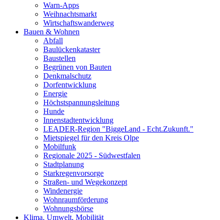
Warn-Apps
Weihnachtsmarkt
Wirtschaftswanderweg
Bauen & Wohnen
Abfall
Baulückenkataster
Baustellen
Begrünen von Bauten
Denkmalschutz
Dorfentwicklung
Energie
Höchstspannungsleitung
Hunde
Innenstadtentwicklung
LEADER-Region "BiggeLand - Echt.Zukunft."
Mietspiegel für den Kreis Olpe
Mobilfunk
Regionale 2025 - Südwestfalen
Stadtplanung
Starkregenvorsorge
Straßen- und Wegekonzept
Windenergie
Wohnraumförderung
Wohnungsbörse
Klima, Umwelt, Mobilität