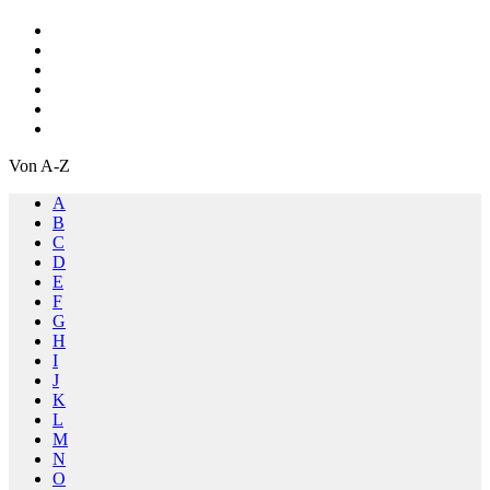
Von A-Z
A
B
C
D
E
F
G
H
I
J
K
L
M
N
O