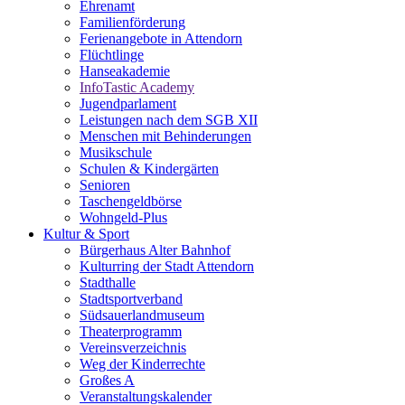
Ehrenamt
Familienförderung
Ferienangebote in Attendorn
Flüchtlinge
Hanseakademie
InfoTastic Academy
Jugendparlament
Leistungen nach dem SGB XII
Menschen mit Behinderungen
Musikschule
Schulen & Kindergärten
Senioren
Taschengeldbörse
Wohngeld-Plus
Kultur & Sport
Bürgerhaus Alter Bahnhof
Kulturring der Stadt Attendorn
Stadthalle
Stadtsportverband
Südsauerlandmuseum
Theaterprogramm
Vereinsverzeichnis
Weg der Kinderrechte
Großes A
Veranstaltungskalender