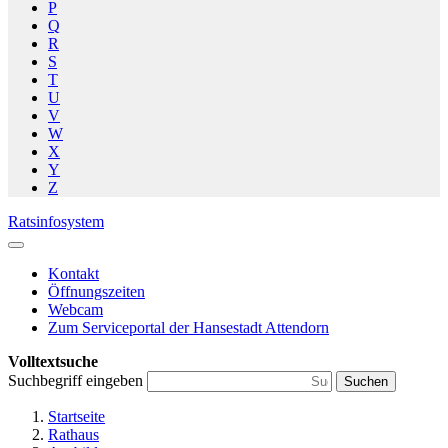
P
Q
R
S
T
U
V
W
X
Y
Z
Ratsinfosystem
Kontakt
Öffnungszeiten
Webcam
Zum Serviceportal der Hansestadt Attendorn
Volltextsuche
Suchbegriff eingeben
Suchen
Startseite
Rathaus