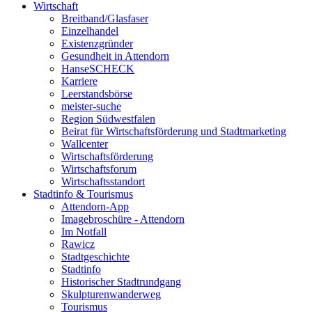
Wirtschaft
Breitband/Glasfaser
Einzelhandel
Existenzgründer
Gesundheit in Attendorn
HanseSCHECK
Karriere
Leerstandsbörse
meister-suche
Region Südwestfalen
Beirat für Wirtschaftsförderung und Stadtmarketing
Wallcenter
Wirtschaftsförderung
Wirtschaftsforum
Wirtschaftsstandort
Stadtinfo & Tourismus
Attendorn-App
Imagebroschüre - Attendorn
Im Notfall
Rawicz
Stadtgeschichte
Stadtinfo
Historischer Stadtrundgang
Skulpturenwanderweg
Tourismus