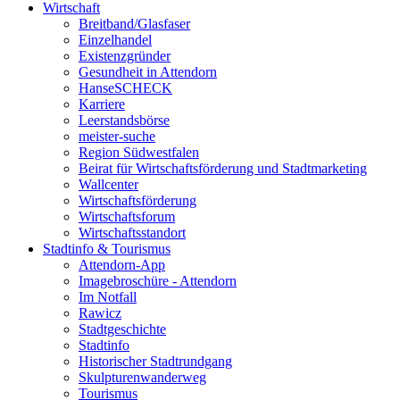
Wirtschaft
Breitband/Glasfaser
Einzelhandel
Existenzgründer
Gesundheit in Attendorn
HanseSCHECK
Karriere
Leerstandsbörse
meister-suche
Region Südwestfalen
Beirat für Wirtschaftsförderung und Stadtmarketing
Wallcenter
Wirtschaftsförderung
Wirtschaftsforum
Wirtschaftsstandort
Stadtinfo & Tourismus
Attendorn-App
Imagebroschüre - Attendorn
Im Notfall
Rawicz
Stadtgeschichte
Stadtinfo
Historischer Stadtrundgang
Skulpturenwanderweg
Tourismus