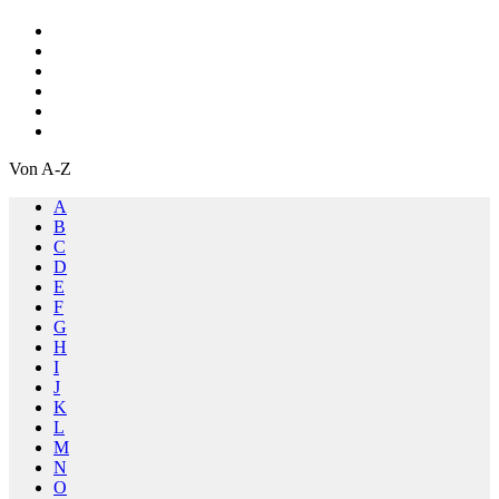
Von A-Z
A
B
C
D
E
F
G
H
I
J
K
L
M
N
O