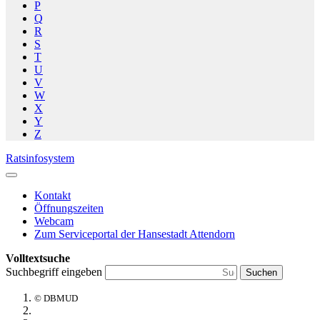
P
Q
R
S
T
U
V
W
X
Y
Z
Ratsinfosystem
Kontakt
Öffnungszeiten
Webcam
Zum Serviceportal der Hansestadt Attendorn
Volltextsuche
Suchbegriff eingeben
Suchen
© DBMUD