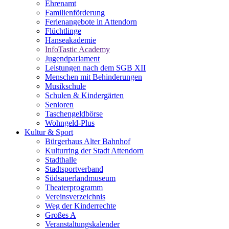
Ehrenamt
Familienförderung
Ferienangebote in Attendorn
Flüchtlinge
Hanseakademie
InfoTastic Academy
Jugendparlament
Leistungen nach dem SGB XII
Menschen mit Behinderungen
Musikschule
Schulen & Kindergärten
Senioren
Taschengeldbörse
Wohngeld-Plus
Kultur & Sport
Bürgerhaus Alter Bahnhof
Kulturring der Stadt Attendorn
Stadthalle
Stadtsportverband
Südsauerlandmuseum
Theaterprogramm
Vereinsverzeichnis
Weg der Kinderrechte
Großes A
Veranstaltungskalender