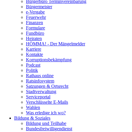
Bürgerbüro Terminvereinbarung
Bürgermeister
e-Vergabe
Feuerwehr
Finanzen
Formulare
Fundbüro
Heiraten
HÖMMA! - Der Mängelmelder
Karriere
Kontakte
Korruptionsbekämpfung
Podcast
Politik
Rathaus online
Ratsinfosystem
Satzungen & Ortsrecht
Stadtverwaltung
Serviceportal
Verschlüsselte E-Mails
Wahlen
Was erledige ich wo?
Bildung & Soziales
Bildung und Teilhabe
Bundesfreiwilligendienst