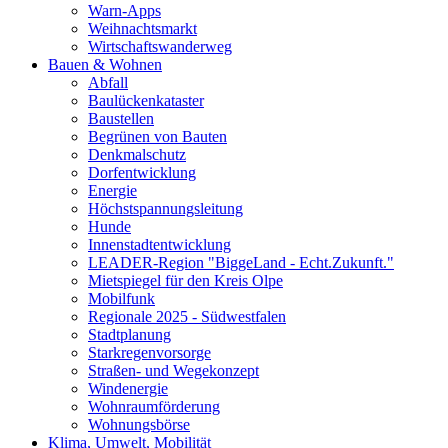
Warn-Apps
Weihnachtsmarkt
Wirtschaftswanderweg
Bauen & Wohnen
Abfall
Baulückenkataster
Baustellen
Begrünen von Bauten
Denkmalschutz
Dorfentwicklung
Energie
Höchstspannungsleitung
Hunde
Innenstadtentwicklung
LEADER-Region "BiggeLand - Echt.Zukunft."
Mietspiegel für den Kreis Olpe
Mobilfunk
Regionale 2025 - Südwestfalen
Stadtplanung
Starkregenvorsorge
Straßen- und Wegekonzept
Windenergie
Wohnraumförderung
Wohnungsbörse
Klima, Umwelt, Mobilität