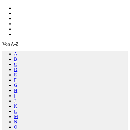
Von A-Z
A
B
C
D
E
F
G
H
I
J
K
L
M
N
O