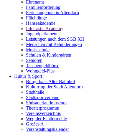
Ehrenamt
Familienförderung
Ferienangebote in Attendorn
Flüchtlinge
Hanseakademie
InfoTastic Academy
Jugendparlament
Leistungen nach dem SGB XII
Menschen mit Behinderungen
Musikschule
Schulen & Kindergärten
Senioren
Taschengeldbörse
Wohngeld-Plus
Kultur & Sport
Bürgerhaus Alter Bahnhof
Kulturring der Stadt Attendorn
Stadthalle
Stadtsportverband
Südsauerlandmuseum
Theaterprogramm
Vereinsverzeichnis
Weg der Kinderrechte
Großes A
Veranstaltungskalender