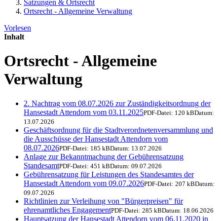
Satzungen & Ortsrecht
Ortsrecht - Allgemeine Verwaltung
Vorlesen
Inhalt
Ortsrecht - Allgemeine
Verwaltung
2. Nachtrag vom 08.07.2026 zur Zuständigkeitsordnung der
Hansestadt Attendorn vom 03.11.2025
PDF-Datei:
120 kB
Datum:
13.07.2026
Geschäftsordnung für die Stadtverordnetenversammlung und
die Ausschüsse der Hansestadt Attendorn vom
08.07.2026
PDF-Datei:
185 kB
Datum:
13.07.2026
Anlage zur Bekanntmachung der Gebührensatzung
Standesamt
PDF-Datei:
451 kB
Datum:
09.07.2026
Gebührensatzung für Leistungen des Standesamtes der
Hansestadt Attendorn vom 09.07.2026
PDF-Datei:
207 kB
Datum:
09.07.2026
Richtlinien zur Verleihung von "Bürgerpreisen" für
ehrenamtliches Engagement
PDF-Datei:
285 kB
Datum:
18.06.2026
Hauptsatzung der Hansestadt Attendorn vom 06.11.2020 in