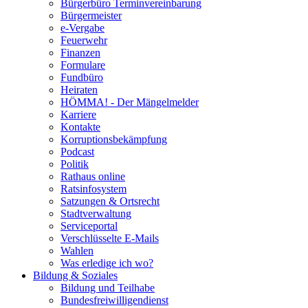
Bürgerbüro Terminvereinbarung
Bürgermeister
e-Vergabe
Feuerwehr
Finanzen
Formulare
Fundbüro
Heiraten
HÖMMA! - Der Mängelmelder
Karriere
Kontakte
Korruptionsbekämpfung
Podcast
Politik
Rathaus online
Ratsinfosystem
Satzungen & Ortsrecht
Stadtverwaltung
Serviceportal
Verschlüsselte E-Mails
Wahlen
Was erledige ich wo?
Bildung & Soziales
Bildung und Teilhabe
Bundesfreiwilligendienst