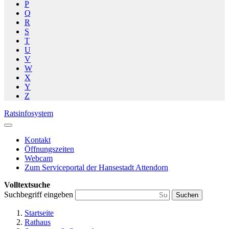
P
Q
R
S
T
U
V
W
X
Y
Z
Ratsinfosystem
Kontakt
Öffnungszeiten
Webcam
Zum Serviceportal der Hansestadt Attendorn
Volltextsuche
Suchbegriff eingeben
Suchen
Startseite
Rathaus