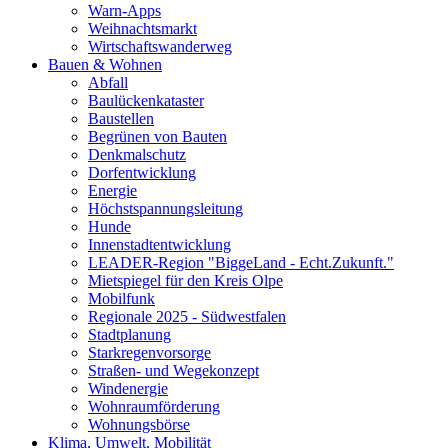
Warn-Apps
Weihnachtsmarkt
Wirtschaftswanderweg
Bauen & Wohnen
Abfall
Baulückenkataster
Baustellen
Begrünen von Bauten
Denkmalschutz
Dorfentwicklung
Energie
Höchstspannungsleitung
Hunde
Innenstadtentwicklung
LEADER-Region "BiggeLand - Echt.Zukunft."
Mietspiegel für den Kreis Olpe
Mobilfunk
Regionale 2025 - Südwestfalen
Stadtplanung
Starkregenvorsorge
Straßen- und Wegekonzept
Windenergie
Wohnraumförderung
Wohnungsbörse
Klima, Umwelt, Mobilität