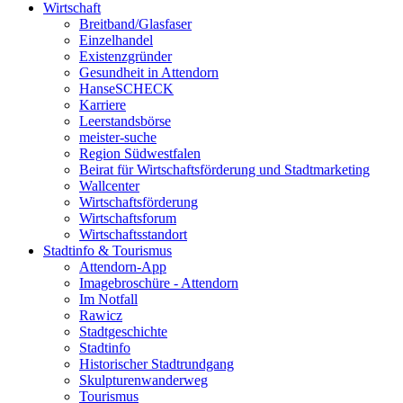
Wirtschaft
Breitband/Glasfaser
Einzelhandel
Existenzgründer
Gesundheit in Attendorn
HanseSCHECK
Karriere
Leerstandsbörse
meister-suche
Region Südwestfalen
Beirat für Wirtschaftsförderung und Stadtmarketing
Wallcenter
Wirtschaftsförderung
Wirtschaftsforum
Wirtschaftsstandort
Stadtinfo & Tourismus
Attendorn-App
Imagebroschüre - Attendorn
Im Notfall
Rawicz
Stadtgeschichte
Stadtinfo
Historischer Stadtrundgang
Skulpturenwanderweg
Tourismus