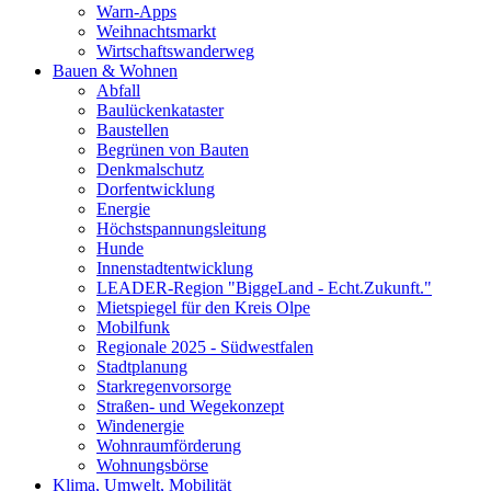
Warn-Apps
Weihnachtsmarkt
Wirtschaftswanderweg
Bauen & Wohnen
Abfall
Baulückenkataster
Baustellen
Begrünen von Bauten
Denkmalschutz
Dorfentwicklung
Energie
Höchstspannungsleitung
Hunde
Innenstadtentwicklung
LEADER-Region "BiggeLand - Echt.Zukunft."
Mietspiegel für den Kreis Olpe
Mobilfunk
Regionale 2025 - Südwestfalen
Stadtplanung
Starkregenvorsorge
Straßen- und Wegekonzept
Windenergie
Wohnraumförderung
Wohnungsbörse
Klima, Umwelt, Mobilität