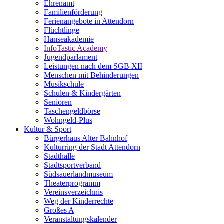
Ehrenamt
Familienförderung
Ferienangebote in Attendorn
Flüchtlinge
Hanseakademie
InfoTastic Academy
Jugendparlament
Leistungen nach dem SGB XII
Menschen mit Behinderungen
Musikschule
Schulen & Kindergärten
Senioren
Taschengeldbörse
Wohngeld-Plus
Kultur & Sport
Bürgerhaus Alter Bahnhof
Kulturring der Stadt Attendorn
Stadthalle
Stadtsportverband
Südsauerlandmuseum
Theaterprogramm
Vereinsverzeichnis
Weg der Kinderrechte
Großes A
Veranstaltungskalender