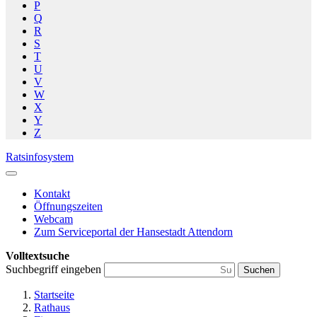
P
Q
R
S
T
U
V
W
X
Y
Z
Ratsinfosystem
Kontakt
Öffnungszeiten
Webcam
Zum Serviceportal der Hansestadt Attendorn
Volltextsuche
Suchbegriff eingeben
Suchen
Startseite
Rathaus