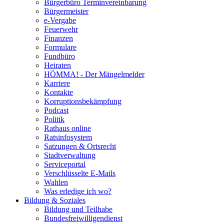
Bürgerbüro Terminvereinbarung
Bürgermeister
e-Vergabe
Feuerwehr
Finanzen
Formulare
Fundbüro
Heiraten
HÖMMA! - Der Mängelmelder
Karriere
Kontakte
Korruptionsbekämpfung
Podcast
Politik
Rathaus online
Ratsinfosystem
Satzungen & Ortsrecht
Stadtverwaltung
Serviceportal
Verschlüsselte E-Mails
Wahlen
Was erledige ich wo?
Bildung & Soziales
Bildung und Teilhabe
Bundesfreiwilligendienst