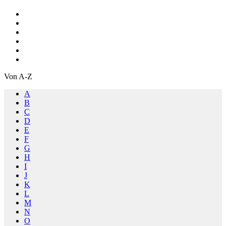
Von A-Z
A
B
C
D
E
F
G
H
I
J
K
L
M
N
O