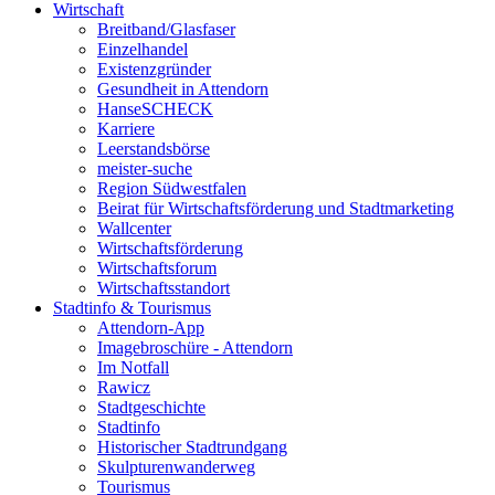
Wirtschaft
Breitband/Glasfaser
Einzelhandel
Existenzgründer
Gesundheit in Attendorn
HanseSCHECK
Karriere
Leerstandsbörse
meister-suche
Region Südwestfalen
Beirat für Wirtschaftsförderung und Stadtmarketing
Wallcenter
Wirtschaftsförderung
Wirtschaftsforum
Wirtschaftsstandort
Stadtinfo & Tourismus
Attendorn-App
Imagebroschüre - Attendorn
Im Notfall
Rawicz
Stadtgeschichte
Stadtinfo
Historischer Stadtrundgang
Skulpturenwanderweg
Tourismus