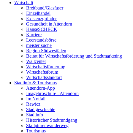
Wirtschaft
Breitband/Glasfaser
Einzelhandel
Existenzgründer
Gesundheit in Attendorn
HanseSCHECK
Karriere
Leerstandsbörse
meister-suche
Region Südwestfalen
Beirat für Wirtschaftsförderung und Stadtmarketing
Wallcenter
Wirtschaftsförderung
Wirtschaftsforum
Wirtschaftsstandort
Stadtinfo & Tourismus
Attendorn-App
Imagebroschüre - Attendorn
Im Notfall
Rawicz
Stadtgeschichte
Stadtinfo
Historischer Stadtrundgang
Skulpturenwanderweg
Tourismus