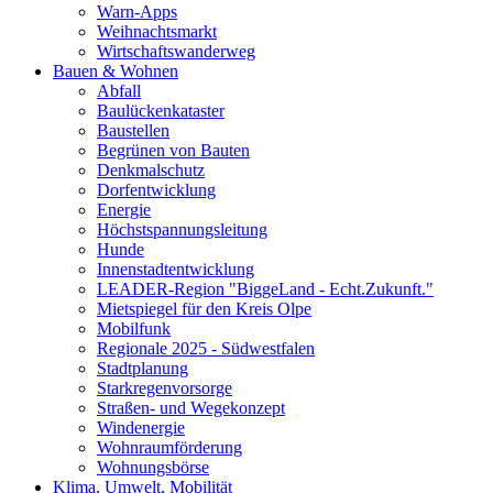
Warn-Apps
Weihnachtsmarkt
Wirtschaftswanderweg
Bauen & Wohnen
Abfall
Baulückenkataster
Baustellen
Begrünen von Bauten
Denkmalschutz
Dorfentwicklung
Energie
Höchstspannungsleitung
Hunde
Innenstadtentwicklung
LEADER-Region "BiggeLand - Echt.Zukunft."
Mietspiegel für den Kreis Olpe
Mobilfunk
Regionale 2025 - Südwestfalen
Stadtplanung
Starkregenvorsorge
Straßen- und Wegekonzept
Windenergie
Wohnraumförderung
Wohnungsbörse
Klima, Umwelt, Mobilität