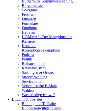
Bürgerbüro Terminvereinbarung
Bürgermeister
e-Vergabe
Feuerwehr
Finanzen
Formulare
Fundbüro
Heiraten
HÖMMA! - Der Mängelmelder
Karriere
Kontakte
Korruptionsbekämpfung
Podcast
Politik
Rathaus online
Ratsinfosystem
Satzungen & Ortsrecht
Stadtverwaltung
Serviceportal
Verschlüsselte E-Mails
Wahlen
Was erledige ich wo?
Bildung & Soziales
Bildung und Teilhabe
Bundesfreiwilligendienst