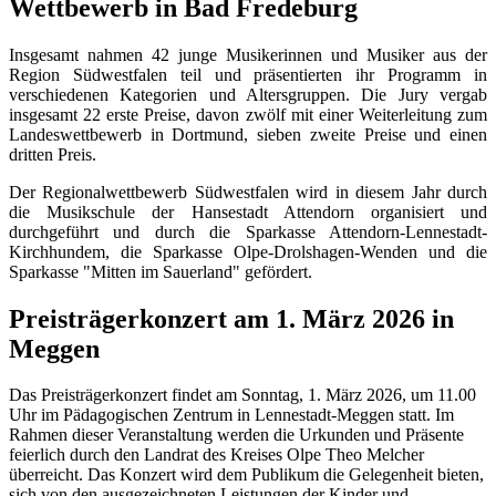
Wettbewerb in Bad Fredeburg
Insgesamt nahmen 42 junge Musikerinnen und Musiker aus der
Region Südwestfalen teil und präsentierten ihr Programm in
verschiedenen Kategorien und Altersgruppen. Die Jury vergab
insgesamt 22 erste Preise, davon zwölf mit einer Weiterleitung zum
Landeswettbewerb in Dortmund, sieben zweite Preise und einen
dritten Preis.
Der Regionalwettbewerb Südwestfalen wird in diesem Jahr durch
die Musikschule der Hansestadt Attendorn organisiert und
durchgeführt und durch die Sparkasse Attendorn-Lennestadt-
Kirchhundem, die Sparkasse Olpe-Drolshagen-Wenden und die
Sparkasse "Mitten im Sauerland" gefördert.
Preisträgerkonzert am 1. März 2026 in
Meggen
Das Preisträgerkonzert findet am Sonntag, 1. März 2026, um 11.00
Uhr im Pädagogischen Zentrum in Lennestadt-Meggen statt. Im
Rahmen dieser Veranstaltung werden die Urkunden und Präsente
feierlich durch den Landrat des Kreises Olpe Theo Melcher
überreicht. Das Konzert wird dem Publikum die Gelegenheit bieten,
sich von den ausgezeichneten Leistungen der Kinder und