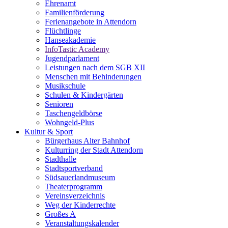
Ehrenamt
Familienförderung
Ferienangebote in Attendorn
Flüchtlinge
Hanseakademie
InfoTastic Academy
Jugendparlament
Leistungen nach dem SGB XII
Menschen mit Behinderungen
Musikschule
Schulen & Kindergärten
Senioren
Taschengeldbörse
Wohngeld-Plus
Kultur & Sport
Bürgerhaus Alter Bahnhof
Kulturring der Stadt Attendorn
Stadthalle
Stadtsportverband
Südsauerlandmuseum
Theaterprogramm
Vereinsverzeichnis
Weg der Kinderrechte
Großes A
Veranstaltungskalender