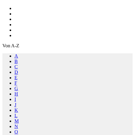
Von A-Z
A
B
C
D
E
F
G
H
I
J
K
L
M
N
O