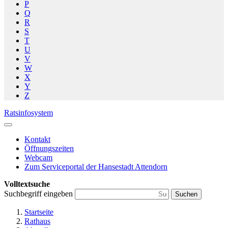
P
Q
R
S
T
U
V
W
X
Y
Z
Ratsinfosystem
Kontakt
Öffnungszeiten
Webcam
Zum Serviceportal der Hansestadt Attendorn
Volltextsuche
Suchbegriff eingeben
Suchen
Startseite
Rathaus