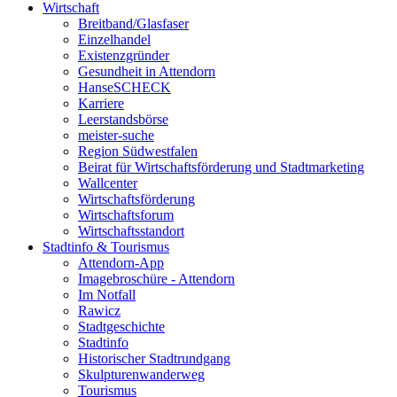
Wirtschaft
Breitband/Glasfaser
Einzelhandel
Existenzgründer
Gesundheit in Attendorn
HanseSCHECK
Karriere
Leerstandsbörse
meister-suche
Region Südwestfalen
Beirat für Wirtschaftsförderung und Stadtmarketing
Wallcenter
Wirtschaftsförderung
Wirtschaftsforum
Wirtschaftsstandort
Stadtinfo & Tourismus
Attendorn-App
Imagebroschüre - Attendorn
Im Notfall
Rawicz
Stadtgeschichte
Stadtinfo
Historischer Stadtrundgang
Skulpturenwanderweg
Tourismus