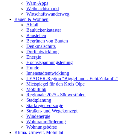
Warn-Apps
Weihnachtsmarkt
Wirtschaftswanderweg
Bauen & Wohnen
Abfall
Baulückenkataster
Baustellen
Begrünen von Bauten
Denkmalschutz
Dorfentwicklung
Energie
Höchstspannungsleitung
Hunde
Innenstadtentwicklung
LEADER-Region "BiggeLand - Echt.Zukunft."
Mietspiegel für den Kreis Olpe
Mobilfunk
Regionale 2025 - Südwestfalen
Stadtplanung
Starkregenvorsorge
Straßen- und Wegekonzept
Windenergie
Wohnraumförderung
Wohnungsbörse
Klima, Umwelt, Mobilität