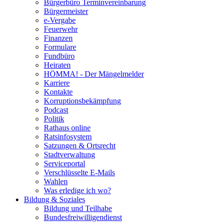
Bürgerbüro Terminvereinbarung
Bürgermeister
e-Vergabe
Feuerwehr
Finanzen
Formulare
Fundbüro
Heiraten
HÖMMA! - Der Mängelmelder
Karriere
Kontakte
Korruptionsbekämpfung
Podcast
Politik
Rathaus online
Ratsinfosystem
Satzungen & Ortsrecht
Stadtverwaltung
Serviceportal
Verschlüsselte E-Mails
Wahlen
Was erledige ich wo?
Bildung & Soziales
Bildung und Teilhabe
Bundesfreiwilligendienst