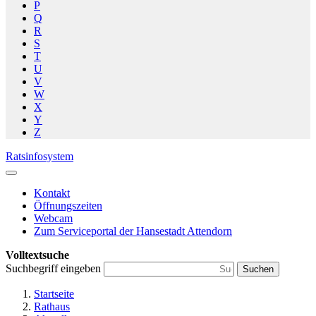
P
Q
R
S
T
U
V
W
X
Y
Z
Ratsinfosystem
Kontakt
Öffnungszeiten
Webcam
Zum Serviceportal der Hansestadt Attendorn
Volltextsuche
Suchbegriff eingeben
Suchen
Startseite
Rathaus