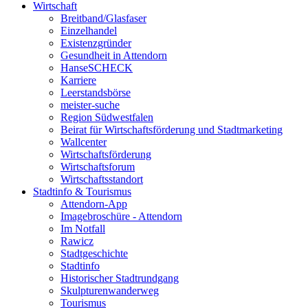
Wirtschaft
Breitband/Glasfaser
Einzelhandel
Existenzgründer
Gesundheit in Attendorn
HanseSCHECK
Karriere
Leerstandsbörse
meister-suche
Region Südwestfalen
Beirat für Wirtschaftsförderung und Stadtmarketing
Wallcenter
Wirtschaftsförderung
Wirtschaftsforum
Wirtschaftsstandort
Stadtinfo & Tourismus
Attendorn-App
Imagebroschüre - Attendorn
Im Notfall
Rawicz
Stadtgeschichte
Stadtinfo
Historischer Stadtrundgang
Skulpturenwanderweg
Tourismus