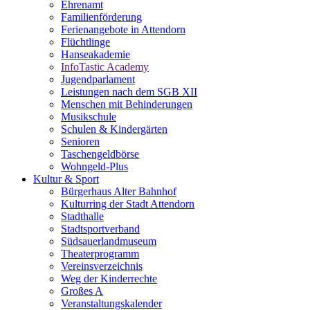
Ehrenamt
Familienförderung
Ferienangebote in Attendorn
Flüchtlinge
Hanseakademie
InfoTastic Academy
Jugendparlament
Leistungen nach dem SGB XII
Menschen mit Behinderungen
Musikschule
Schulen & Kindergärten
Senioren
Taschengeldbörse
Wohngeld-Plus
Kultur & Sport
Bürgerhaus Alter Bahnhof
Kulturring der Stadt Attendorn
Stadthalle
Stadtsportverband
Südsauerlandmuseum
Theaterprogramm
Vereinsverzeichnis
Weg der Kinderrechte
Großes A
Veranstaltungskalender