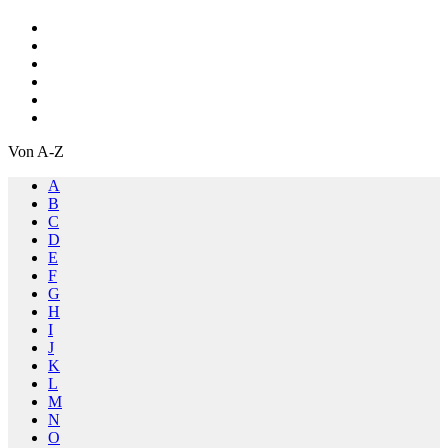
Von A-Z
A
B
C
D
E
F
G
H
I
J
K
L
M
N
O