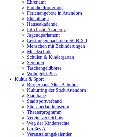
Ehrenamt
Familienförderung
Ferienangebote in Attendorn
Flüchtlinge
Hanseakademie
InfoTastic Academy
Jugendparlament
Leistungen nach dem SGB XII
Menschen mit Behinderungen
Musikschule
Schulen & Kindergärten
Senioren
Taschengeldbörse
Wohngeld-Plus
Kultur & Sport
Bürgerhaus Alter Bahnhof
Kulturring der Stadt Attendorn
Stadthalle
Stadtsportverband
Südsauerlandmuseum
Theaterprogramm
Vereinsverzeichnis
Weg der Kinderrechte
Großes A
Veranstaltungskalender