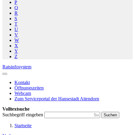
P
Q
R
S
T
U
V
W
X
Y
Z
Ratsinfosystem
Kontakt
Öffnungszeiten
Webcam
Zum Serviceportal der Hansestadt Attendorn
Volltextsuche
Suchbegriff eingeben
Suchen
Startseite