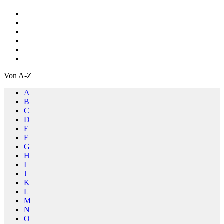
Von A-Z
A
B
C
D
E
F
G
H
I
J
K
L
M
N
O