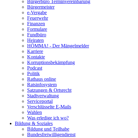
Bürgerbüro Terminvereinbarung
Bürgermeister
e-Vergabe
Feuerwehr
Finanzen
Formulare
Fundbüro
Heiraten
HÖMMA! - Der Mängelmelder
Karriere
Kontakte
Korruptionsbekämpfung
Podcast
Politik
Rathaus online
Ratsinfosystem
Satzungen & Ortsrecht
Stadtverwaltung
Serviceportal
Verschlüsselte E-Mails
Wahlen
Was erledige ich wo?
Bildung & Soziales
Bildung und Teilhabe
Bundesfreiwilligendienst