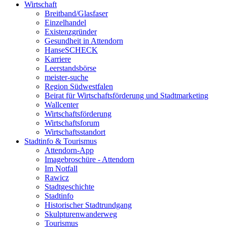
Wirtschaft
Breitband/Glasfaser
Einzelhandel
Existenzgründer
Gesundheit in Attendorn
HanseSCHECK
Karriere
Leerstandsbörse
meister-suche
Region Südwestfalen
Beirat für Wirtschaftsförderung und Stadtmarketing
Wallcenter
Wirtschaftsförderung
Wirtschaftsforum
Wirtschaftsstandort
Stadtinfo & Tourismus
Attendorn-App
Imagebroschüre - Attendorn
Im Notfall
Rawicz
Stadtgeschichte
Stadtinfo
Historischer Stadtrundgang
Skulpturenwanderweg
Tourismus