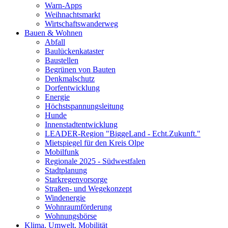
Warn-Apps
Weihnachtsmarkt
Wirtschaftswanderweg
Bauen & Wohnen
Abfall
Baulückenkataster
Baustellen
Begrünen von Bauten
Denkmalschutz
Dorfentwicklung
Energie
Höchstspannungsleitung
Hunde
Innenstadtentwicklung
LEADER-Region "BiggeLand - Echt.Zukunft."
Mietspiegel für den Kreis Olpe
Mobilfunk
Regionale 2025 - Südwestfalen
Stadtplanung
Starkregenvorsorge
Straßen- und Wegekonzept
Windenergie
Wohnraumförderung
Wohnungsbörse
Klima, Umwelt, Mobilität