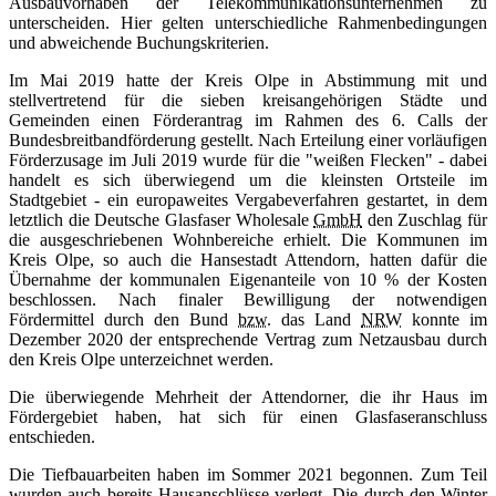
Ausbauvorhaben der Telekommunikationsunternehmen zu
unterscheiden. Hier gelten unterschiedliche Rahmenbedingungen
und abweichende Buchungskriterien.
Im Mai 2019 hatte der Kreis Olpe in Abstimmung mit und
stellvertretend für die sieben kreisangehörigen Städte und
Gemeinden einen Förderantrag im Rahmen des 6. Calls der
Bundesbreitbandförderung gestellt. Nach Erteilung einer vorläufigen
Förderzusage im Juli 2019 wurde für die "weißen Flecken" - dabei
handelt es sich überwiegend um die kleinsten Ortsteile im
Stadtgebiet - ein europaweites Vergabeverfahren gestartet, in dem
letztlich die Deutsche Glasfaser Wholesale
GmbH
den Zuschlag für
die ausgeschriebenen Wohnbereiche erhielt. Die Kommunen im
Kreis Olpe, so auch die Hansestadt Attendorn, hatten dafür die
Übernahme der kommunalen Eigenanteile von 10 % der Kosten
beschlossen. Nach finaler Bewilligung der notwendigen
Fördermittel durch den Bund
bzw
. das Land
NRW
konnte im
Dezember 2020 der entsprechende Vertrag zum Netzausbau durch
den Kreis Olpe unterzeichnet werden.
Die überwiegende Mehrheit der Attendorner, die ihr Haus im
Fördergebiet haben, hat sich für einen Glasfaseranschluss
entschieden.
Die Tiefbauarbeiten haben im Sommer 2021 begonnen. Zum Teil
wurden auch bereits Hausanschlüsse verlegt. Die durch den Winter