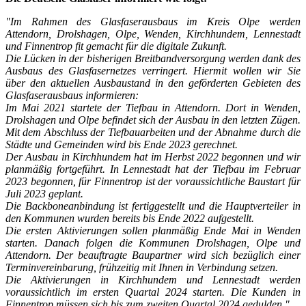
"Im Rahmen des Glasfaserausbaus im Kreis Olpe werden
Attendorn, Drolshagen, Olpe, Wenden, Kirchhundem, Lennestadt
und Finnentrop fit gemacht für die digitale Zukunft.
Die Lücken in der bisherigen Breitbandversorgung werden dank des
Ausbaus des Glasfasernetzes verringert. Hiermit wollen wir Sie
über den aktuellen Ausbaustand in den geförderten Gebieten des
Glasfaserausbaus informieren:
Im Mai 2021 startete der Tiefbau in Attendorn. Dort in Wenden,
Drolshagen und Olpe befindet sich der Ausbau in den letzten Zügen.
Mit dem Abschluss der Tiefbauarbeiten und der Abnahme durch die
Städte und Gemeinden wird bis Ende 2023 gerechnet.
Der Ausbau in Kirchhundem hat im Herbst 2022 begonnen und wir
planmäßig fortgeführt. In Lennestadt hat der Tiefbau im Februar
2023 begonnen, für Finnentrop ist der voraussichtliche Baustart für
Juli 2023 geplant.
Die Backboneanbindung ist fertiggestellt und die Hauptverteiler in
den Kommunen wurden bereits bis Ende 2022 aufgestellt.
Die ersten Aktivierungen sollen planmäßig Ende Mai in Wenden
starten. Danach folgen die Kommunen Drolshagen, Olpe und
Attendorn. Der beauftragte Baupartner wird sich bezüglich einer
Terminvereinbarung, frühzeitig mit Ihnen in Verbindung setzen.
Die Aktivierungen in Kirchhundem und Lennestadt werden
voraussichtlich im ersten Quartal 2024 starten. Die Kunden in
Finnentrop müssen sich bis zum zweiten Quartal 2024 gedulden."