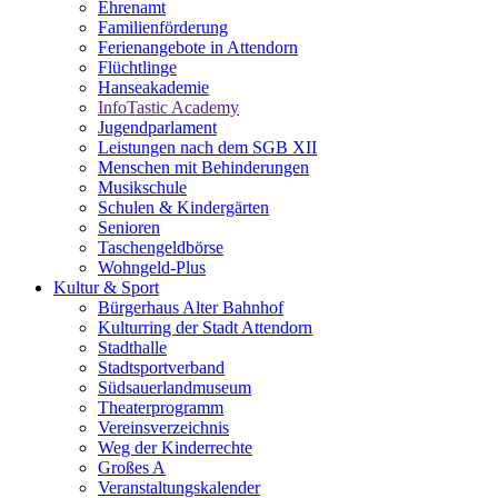
Ehrenamt
Familienförderung
Ferienangebote in Attendorn
Flüchtlinge
Hanseakademie
InfoTastic Academy
Jugendparlament
Leistungen nach dem SGB XII
Menschen mit Behinderungen
Musikschule
Schulen & Kindergärten
Senioren
Taschengeldbörse
Wohngeld-Plus
Kultur & Sport
Bürgerhaus Alter Bahnhof
Kulturring der Stadt Attendorn
Stadthalle
Stadtsportverband
Südsauerlandmuseum
Theaterprogramm
Vereinsverzeichnis
Weg der Kinderrechte
Großes A
Veranstaltungskalender