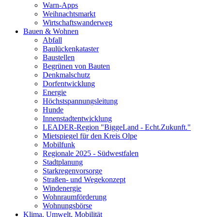
Warn-Apps
Weihnachtsmarkt
Wirtschaftswanderweg
Bauen & Wohnen
Abfall
Baulückenkataster
Baustellen
Begrünen von Bauten
Denkmalschutz
Dorfentwicklung
Energie
Höchstspannungsleitung
Hunde
Innenstadtentwicklung
LEADER-Region "BiggeLand - Echt.Zukunft."
Mietspiegel für den Kreis Olpe
Mobilfunk
Regionale 2025 - Südwestfalen
Stadtplanung
Starkregenvorsorge
Straßen- und Wegekonzept
Windenergie
Wohnraumförderung
Wohnungsbörse
Klima, Umwelt, Mobilität