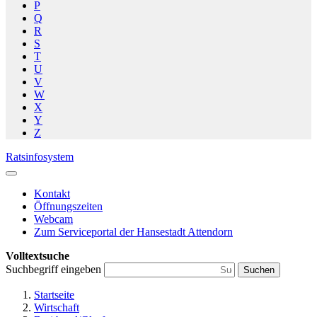
P
Q
R
S
T
U
V
W
X
Y
Z
Ratsinfosystem
Kontakt
Öffnungszeiten
Webcam
Zum Serviceportal der Hansestadt Attendorn
Volltextsuche
Suchbegriff eingeben
Suchen
Startseite
Wirtschaft