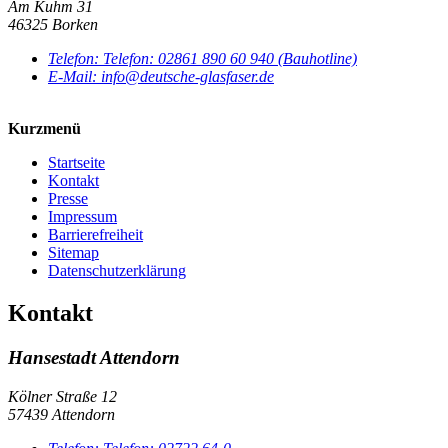
Am Kuhm 31
46325 Borken
Telefon:
Telefon:
02861 890 60 940 (Bauhotline)
E-Mail:
info@deutsche-glasfaser.de
Kurzmenü
Startseite
Kontakt
Presse
Impressum
Barrierefreiheit
Sitemap
Datenschutzerklärung
Kontakt
Hansestadt Attendorn
Kölner Straße 12
57439 Attendorn