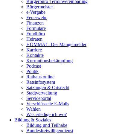
Bürgerbüro Terminvereinbarung
Bürgermeister
e-Vergabe
Feuerwehr
Finanzen
Formulare
Fundbüro
Heiraten
HÖMMA! - Der Mängelmelder
Karriere
Kontakte
Korruptionsbekämpfung
Podcast
Politik
Rathaus online
Ratsinfosystem
Satzungen & Ortsrecht
Stadtverwaltung
Serviceportal
Verschlüsselte E-Mails
Wahlen
Was erledige ich wo?
Bildung & Soziales
Bildung und Teilhabe
Bundesfreiwilligendienst