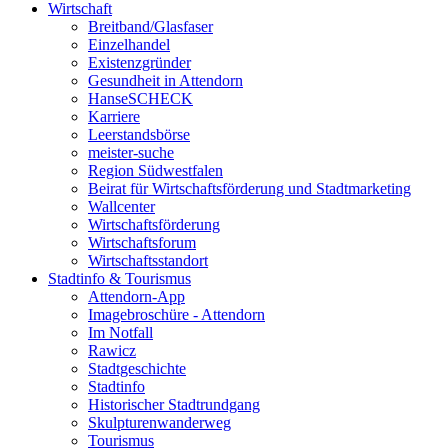
Wirtschaft
Breitband/Glasfaser
Einzelhandel
Existenzgründer
Gesundheit in Attendorn
HanseSCHECK
Karriere
Leerstandsbörse
meister-suche
Region Südwestfalen
Beirat für Wirtschaftsförderung und Stadtmarketing
Wallcenter
Wirtschaftsförderung
Wirtschaftsforum
Wirtschaftsstandort
Stadtinfo & Tourismus
Attendorn-App
Imagebroschüre - Attendorn
Im Notfall
Rawicz
Stadtgeschichte
Stadtinfo
Historischer Stadtrundgang
Skulpturenwanderweg
Tourismus