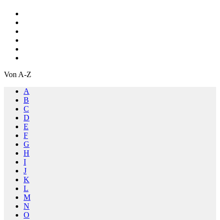
Von A-Z
A
B
C
D
E
F
G
H
I
J
K
L
M
N
O