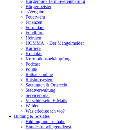
Bürgerbüro Terminvereinbarung
Bürgermeister
e-Vergabe
Feuerwehr
Finanzen
Formulare
Fundbüro
Heiraten
HÖMMA! - Der Mängelmelder
Karriere
Kontakte
Korruptionsbekämpfung
Podcast
Politik
Rathaus online
Ratsinfosystem
Satzungen & Ortsrecht
Stadtverwaltung
Serviceportal
Verschlüsselte E-Mails
Wahlen
Was erledige ich wo?
Bildung & Soziales
Bildung und Teilhabe
Bundesfreiwilligendienst