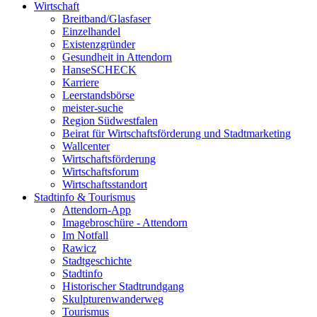
Wirtschaft
Breitband/Glasfaser
Einzelhandel
Existenzgründer
Gesundheit in Attendorn
HanseSCHECK
Karriere
Leerstandsbörse
meister-suche
Region Südwestfalen
Beirat für Wirtschaftsförderung und Stadtmarketing
Wallcenter
Wirtschaftsförderung
Wirtschaftsforum
Wirtschaftsstandort
Stadtinfo & Tourismus
Attendorn-App
Imagebroschüre - Attendorn
Im Notfall
Rawicz
Stadtgeschichte
Stadtinfo
Historischer Stadtrundgang
Skulpturenwanderweg
Tourismus