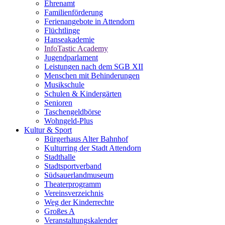
Ehrenamt
Familienförderung
Ferienangebote in Attendorn
Flüchtlinge
Hanseakademie
InfoTastic Academy
Jugendparlament
Leistungen nach dem SGB XII
Menschen mit Behinderungen
Musikschule
Schulen & Kindergärten
Senioren
Taschengeldbörse
Wohngeld-Plus
Kultur & Sport
Bürgerhaus Alter Bahnhof
Kulturring der Stadt Attendorn
Stadthalle
Stadtsportverband
Südsauerlandmuseum
Theaterprogramm
Vereinsverzeichnis
Weg der Kinderrechte
Großes A
Veranstaltungskalender