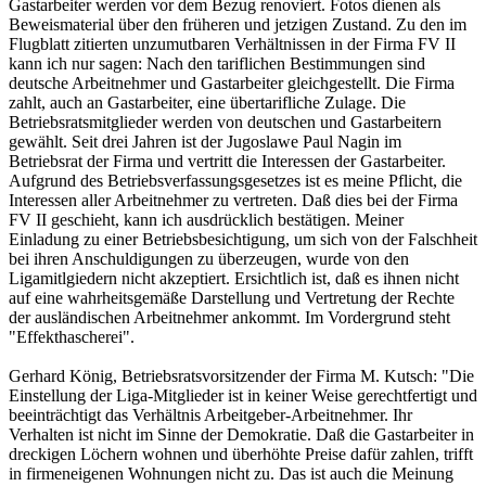
Gastarbeiter werden vor dem Bezug renoviert. Fotos dienen als
Beweismaterial über den früheren und jetzigen Zustand. Zu den im
Flugblatt zitierten unzumutbaren Verhältnissen in der Firma FV II
kann ich nur sagen: Nach den tariflichen Bestimmungen sind
deutsche Arbeitnehmer und Gastarbeiter gleichgestellt. Die Firma
zahlt, auch an Gastarbeiter, eine übertarifliche Zulage. Die
Betriebsratsmitglieder werden von deutschen und Gastarbeitern
gewählt. Seit drei Jahren ist der Jugoslawe Paul Nagin im
Betriebsrat der Firma und vertritt die Interessen der Gastarbeiter.
Aufgrund des Betriebsverfassungsgesetzes ist es meine Pflicht, die
Interessen aller Arbeitnehmer zu vertreten. Daß dies bei der Firma
FV II geschieht, kann ich ausdrücklich bestätigen. Meiner
Einladung zu einer Betriebsbesichtigung, um sich von der Falschheit
bei ihren Anschuldigungen zu überzeugen, wurde von den
Ligamitlgiedern nicht akzeptiert. Ersichtlich ist, daß es ihnen nicht
auf eine wahrheitsgemäße Darstellung und Vertretung der Rechte
der ausländischen Arbeitnehmer ankommt. Im Vordergrund steht
"Effekthascherei".
Gerhard König, Betriebsratsvorsitzender der Firma M. Kutsch: "Die
Einstellung der Liga-Mitglieder ist in keiner Weise gerechtfertigt und
beeinträchtigt das Verhältnis Arbeitgeber-Arbeitnehmer. Ihr
Verhalten ist nicht im Sinne der Demokratie. Daß die Gastarbeiter in
dreckigen Löchern wohnen und überhöhte Preise dafür zahlen, trifft
in firmeneigenen Wohnungen nicht zu. Das ist auch die Meinung