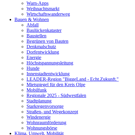
Warn-Apps
Weihnachtsmarkt
Wirtschaftswanderweg
Bauen & Wohnen
Abfall
Baulückenkataster
Baustellen
Begrünen von Bauten
Denkmalschutz
Dorfentwicklung
Energie
Höchstspannungsleitung
Hunde
Innenstadtentwicklung
LEADER-Region "BiggeLand - Echt.Zukunft."
Mietspiegel für den Kreis Olpe
Mobilfunk
Regionale 2025 - Südwestfalen
Stadtplanung
Starkregenvorsorge
Straßen- und Wegekonzept
Windenergie
Wohnraumförderung
Wohnungsbörse
Klima, Umwelt, Mobilität