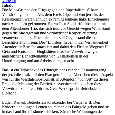
Vorlesen
Inhalt
Die Mini-Gruppe der "Liga gegen den Imperialismus" hatte
Verstärkung erhalten. Aus dem Kreis Olpe und von jenseits der
Kreisgrenzen waren ähnlich extrem gesonnene linke Einzelgänger
nach Attendorn gekommen. Sie wollten Solidarität üben u.a. mit
dem Attendorner Trio, das sich jetzt vor Gericht wegen Widerstand
gegen die Staatsgewalt und vorsätzlicher Körperverletzung
verantworten muß. Doch nicht das soll Gegenstand dieser
Berichterstattung sein. Die "Ligisten" haben in der Vergangenheit
Attendorner Betriebe attackiert und dabei den Firmen Viegener II,
Geta und Kutsch auf Flugblättern massive Vorwürfe wegen
angeblicher Benachteiligung von Gastarbeitern in der
Unterbringung und am Arbeitsplatz gemacht.
Das ist ein Teilaspekt des Hintergrundes für den Gesamtvorgang,
der jetzt die Justiz auf den Plan gerufen hat. Aber eben dieser Aspekt
war für die Westfalenpost Anlaß, in Attendorn "vor Ort" zu dieser
Frage die Meinung der Betriebsratsvorsitzenden zu eben diesen
Vorwürfen zu hören. Für das Geta-Werk spricht Betriebsleiter
Elbracht.
Eugen Rameil, Betriebsratsvorsitzender bei Viegener II: Den
Kindern und jungen Leuten sollte man das Fahrgeld geben und sie
in das Land ihrer Träume schicken. Sämtliche Wohnungen der