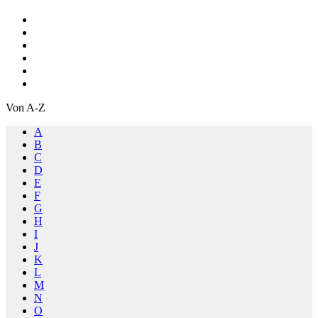
Von A-Z
A
B
C
D
E
F
G
H
I
J
K
L
M
N
O