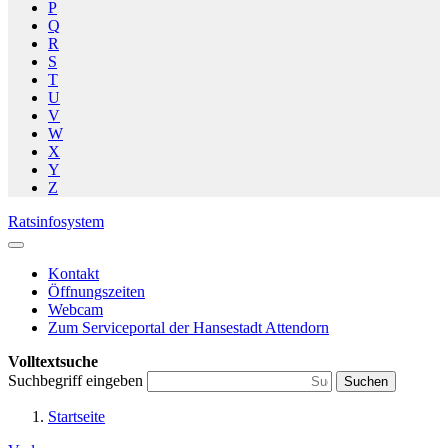
P
Q
R
S
T
U
V
W
X
Y
Z
Ratsinfosystem
Kontakt
Öffnungszeiten
Webcam
Zum Serviceportal der Hansestadt Attendorn
Volltextsuche
Suchbegriff eingeben
Suchen
Startseite