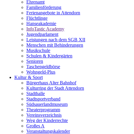
Ehrenamt
Familienförderung
Ferienangebote in Attendorn
Flüchtlinge
Hanseakademie
InfoTastic Academy
Jugendparlament
Leistungen nach dem SGB XII
Menschen mit Behinderungen
Musikschule
Schulen & Kindergärten
Senioren
Taschengeldbörse
Wohngeld-Plus
Kultur & Sport
Bürgerhaus Alter Bahnhof
Kulturring der Stadt Attendorn
Stadthalle
Stadtsportverband
Südsauerlandmuseum
Theaterprogramm
Vereinsverzeichnis
Weg der Kinderrechte
Großes A
Veranstaltungskalender