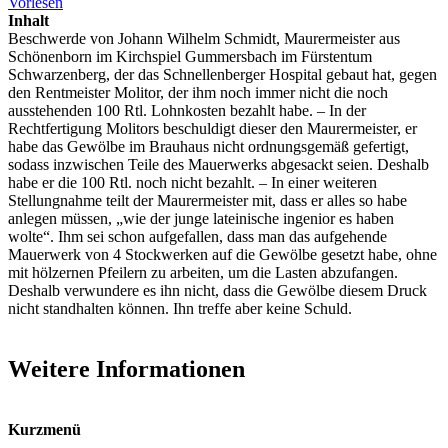
Vorlesen
Inhalt
Beschwerde von Johann Wilhelm Schmidt, Maurermeister aus
Schönenborn im Kirchspiel Gummersbach im Fürstentum
Schwarzenberg, der das Schnellenberger Hospital gebaut hat, gegen
den Rentmeister Molitor, der ihm noch immer nicht die noch
ausstehenden 100 Rtl. Lohnkosten bezahlt habe. – In der
Rechtfertigung Molitors beschuldigt dieser den Maurermeister, er
habe das Gewölbe im Brauhaus nicht ordnungsgemäß gefertigt,
sodass inzwischen Teile des Mauerwerks abgesackt seien. Deshalb
habe er die 100 Rtl. noch nicht bezahlt. – In einer weiteren
Stellungnahme teilt der Maurermeister mit, dass er alles so habe
anlegen müssen, „wie der junge lateinische ingenior es haben
wolte“. Ihm sei schon aufgefallen, dass man das aufgehende
Mauerwerk von 4 Stockwerken auf die Gewölbe gesetzt habe, ohne
mit hölzernen Pfeilern zu arbeiten, um die Lasten abzufangen.
Deshalb verwundere es ihn nicht, dass die Gewölbe diesem Druck
nicht standhalten können. Ihn treffe aber keine Schuld.
Weitere Informationen
Kurzmenü