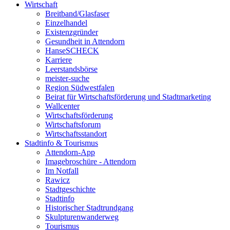
Wirtschaft
Breitband/Glasfaser
Einzelhandel
Existenzgründer
Gesundheit in Attendorn
HanseSCHECK
Karriere
Leerstandsbörse
meister-suche
Region Südwestfalen
Beirat für Wirtschaftsförderung und Stadtmarketing
Wallcenter
Wirtschaftsförderung
Wirtschaftsforum
Wirtschaftsstandort
Stadtinfo & Tourismus
Attendorn-App
Imagebroschüre - Attendorn
Im Notfall
Rawicz
Stadtgeschichte
Stadtinfo
Historischer Stadtrundgang
Skulpturenwanderweg
Tourismus