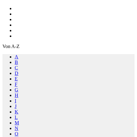
Von A-Z
A
B
C
D
E
F
G
H
I
J
K
L
M
N
O