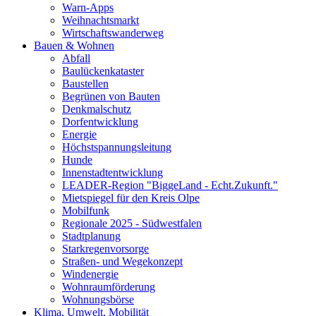
Warn-Apps
Weihnachtsmarkt
Wirtschaftswanderweg
Bauen & Wohnen
Abfall
Baulückenkataster
Baustellen
Begrünen von Bauten
Denkmalschutz
Dorfentwicklung
Energie
Höchstspannungsleitung
Hunde
Innenstadtentwicklung
LEADER-Region "BiggeLand - Echt.Zukunft."
Mietspiegel für den Kreis Olpe
Mobilfunk
Regionale 2025 - Südwestfalen
Stadtplanung
Starkregenvorsorge
Straßen- und Wegekonzept
Windenergie
Wohnraumförderung
Wohnungsbörse
Klima, Umwelt, Mobilität