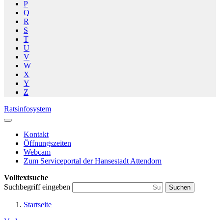
P
Q
R
S
T
U
V
W
X
Y
Z
Ratsinfosystem
Kontakt
Öffnungszeiten
Webcam
Zum Serviceportal der Hansestadt Attendorn
Volltextsuche
Suchbegriff eingeben
Suchen
Startseite