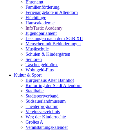
Ehrenamt
Familienförderung
Ferienangebote in Attendorn
Flüchtlinge
Hanseakademie
InfoTastic Academy
Jugendparlament
Leistungen nach dem SGB XII
Menschen mit Behinderungen
Musikschule
Schulen & Kindergärten
Senioren
Taschengeldbörse
Wohngeld-Plus
Kultur & Sport
Bürgerhaus Alter Bahnhof
Kulturring der Stadt Attendorn
Stadthalle
Stadtsportverband
Südsauerlandmuseum
Theaterprogramm
Vereinsverzeichnis
Weg der Kinderrechte
Großes A
Veranstaltungskalender