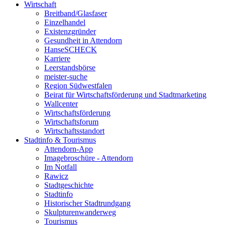
Wirtschaft
Breitband/Glasfaser
Einzelhandel
Existenzgründer
Gesundheit in Attendorn
HanseSCHECK
Karriere
Leerstandsbörse
meister-suche
Region Südwestfalen
Beirat für Wirtschaftsförderung und Stadtmarketing
Wallcenter
Wirtschaftsförderung
Wirtschaftsforum
Wirtschaftsstandort
Stadtinfo & Tourismus
Attendorn-App
Imagebroschüre - Attendorn
Im Notfall
Rawicz
Stadtgeschichte
Stadtinfo
Historischer Stadtrundgang
Skulpturenwanderweg
Tourismus