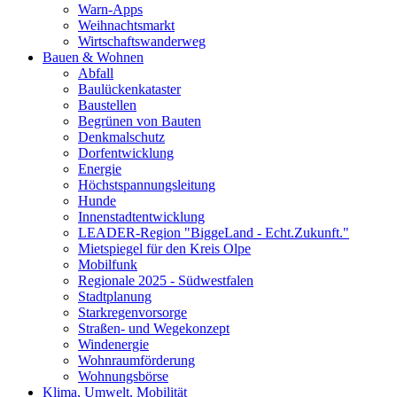
Warn-Apps
Weihnachtsmarkt
Wirtschaftswanderweg
Bauen & Wohnen
Abfall
Baulückenkataster
Baustellen
Begrünen von Bauten
Denkmalschutz
Dorfentwicklung
Energie
Höchstspannungsleitung
Hunde
Innenstadtentwicklung
LEADER-Region "BiggeLand - Echt.Zukunft."
Mietspiegel für den Kreis Olpe
Mobilfunk
Regionale 2025 - Südwestfalen
Stadtplanung
Starkregenvorsorge
Straßen- und Wegekonzept
Windenergie
Wohnraumförderung
Wohnungsbörse
Klima, Umwelt, Mobilität