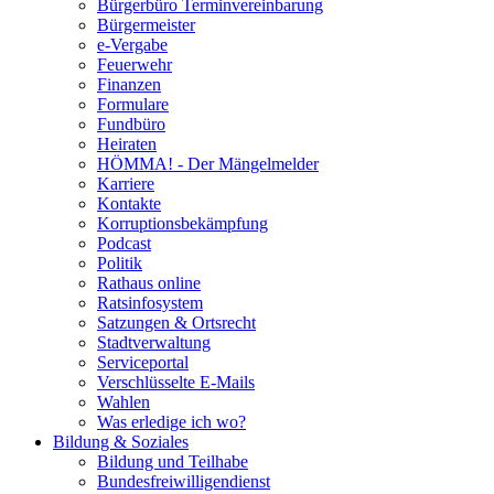
Bürgerbüro Terminvereinbarung
Bürgermeister
e-Vergabe
Feuerwehr
Finanzen
Formulare
Fundbüro
Heiraten
HÖMMA! - Der Mängelmelder
Karriere
Kontakte
Korruptionsbekämpfung
Podcast
Politik
Rathaus online
Ratsinfosystem
Satzungen & Ortsrecht
Stadtverwaltung
Serviceportal
Verschlüsselte E-Mails
Wahlen
Was erledige ich wo?
Bildung & Soziales
Bildung und Teilhabe
Bundesfreiwilligendienst