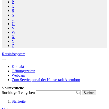
P
Q
R
S
T
U
V
W
X
Y
Z
Ratsinfosystem
Kontakt
Öffnungszeiten
Webcam
Zum Serviceportal der Hansestadt Attendorn
Volltextsuche
Suchbegriff eingeben
Suchen
Startseite