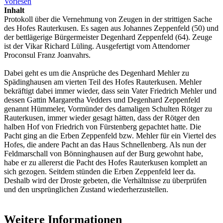
Vorlesen
Inhalt
Protokoll über die Vernehmung von Zeugen in der strittigen Sache
des Hofes Rauterkusen. Es sagen aus Johannes Zeppenfeld (50) und
der bettlägerige Bürgermeister Degenhard Zeppenfeld (64). Zeuge
ist der Vikar Richard Lüling. Ausgefertigt vom Attendorner
Proconsul Franz Joanvahrs.
Dabei geht es um die Ansprüche des Degenhard Mehler zu
Spädinghausen am vierten Teil des Hofes Rauterkusen. Mehler
bekräftigt dabei immer wieder, dass sein Vater Friedrich Mehler und
dessen Gattin Margaretha Vedders und Degenhard Zeppenfeld
genannt Hümmeler, Vormünder des damaligen Schulten Rötger zu
Rauterkusen, immer wieder gesagt hätten, dass der Rötger den
halben Hof von Friedrich von Fürstenberg gepachtet hatte. Die
Pacht ging an die Erben Zeppenfeld bzw. Mehler für ein Viertel des
Hofes, die andere Pacht an das Haus Schnellenberg. Als nun der
Feldmarschall von Bönninghausen auf der Burg gewohnt habe,
habe er zu allererst die Pacht des Hofes Rauterkusen komplett an
sich gezogen. Seitdem stünden die Erben Zeppenfeld leer da.
Deshalb wird der Droste gebeten, die Verhältnisse zu überprüfen
und den ursprünglichen Zustand wiederherzustellen.
Weitere Informationen