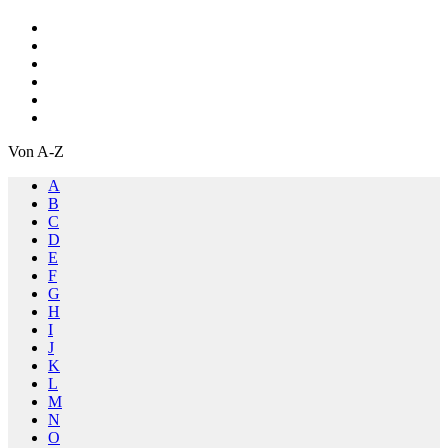
Von A-Z
A
B
C
D
E
F
G
H
I
J
K
L
M
N
O