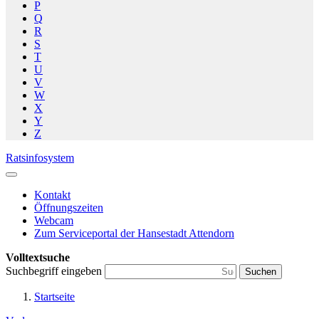
P
Q
R
S
T
U
V
W
X
Y
Z
Ratsinfosystem
Kontakt
Öffnungszeiten
Webcam
Zum Serviceportal der Hansestadt Attendorn
Volltextsuche
Suchbegriff eingeben
Suchen
Startseite