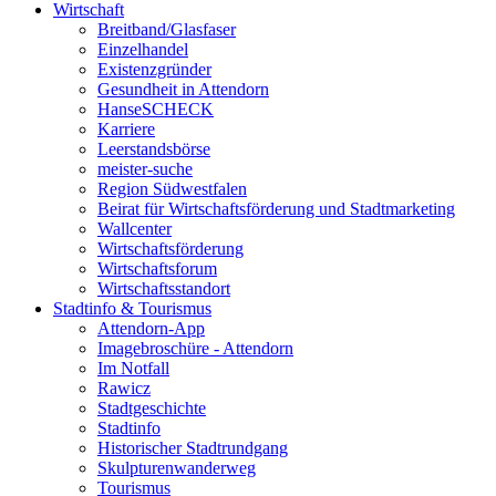
Wirtschaft
Breitband/Glasfaser
Einzelhandel
Existenzgründer
Gesundheit in Attendorn
HanseSCHECK
Karriere
Leerstandsbörse
meister-suche
Region Südwestfalen
Beirat für Wirtschaftsförderung und Stadtmarketing
Wallcenter
Wirtschaftsförderung
Wirtschaftsforum
Wirtschaftsstandort
Stadtinfo & Tourismus
Attendorn-App
Imagebroschüre - Attendorn
Im Notfall
Rawicz
Stadtgeschichte
Stadtinfo
Historischer Stadtrundgang
Skulpturenwanderweg
Tourismus