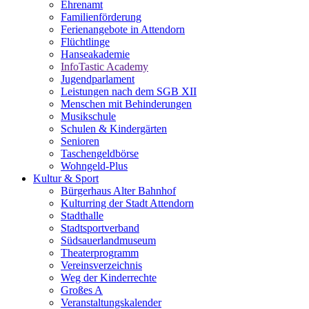
Ehrenamt
Familienförderung
Ferienangebote in Attendorn
Flüchtlinge
Hanseakademie
InfoTastic Academy
Jugendparlament
Leistungen nach dem SGB XII
Menschen mit Behinderungen
Musikschule
Schulen & Kindergärten
Senioren
Taschengeldbörse
Wohngeld-Plus
Kultur & Sport
Bürgerhaus Alter Bahnhof
Kulturring der Stadt Attendorn
Stadthalle
Stadtsportverband
Südsauerlandmuseum
Theaterprogramm
Vereinsverzeichnis
Weg der Kinderrechte
Großes A
Veranstaltungskalender