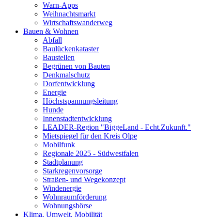
Warn-Apps
Weihnachtsmarkt
Wirtschaftswanderweg
Bauen & Wohnen
Abfall
Baulückenkataster
Baustellen
Begrünen von Bauten
Denkmalschutz
Dorfentwicklung
Energie
Höchstspannungsleitung
Hunde
Innenstadtentwicklung
LEADER-Region "BiggeLand - Echt.Zukunft."
Mietspiegel für den Kreis Olpe
Mobilfunk
Regionale 2025 - Südwestfalen
Stadtplanung
Starkregenvorsorge
Straßen- und Wegekonzept
Windenergie
Wohnraumförderung
Wohnungsbörse
Klima, Umwelt, Mobilität