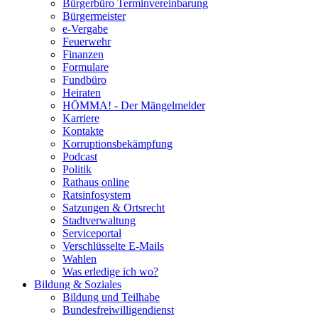
Bürgerbüro Terminvereinbarung
Bürgermeister
e-Vergabe
Feuerwehr
Finanzen
Formulare
Fundbüro
Heiraten
HÖMMA! - Der Mängelmelder
Karriere
Kontakte
Korruptionsbekämpfung
Podcast
Politik
Rathaus online
Ratsinfosystem
Satzungen & Ortsrecht
Stadtverwaltung
Serviceportal
Verschlüsselte E-Mails
Wahlen
Was erledige ich wo?
Bildung & Soziales
Bildung und Teilhabe
Bundesfreiwilligendienst