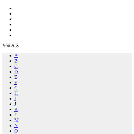
Von A-Z
A
B
C
D
E
F
G
H
I
J
K
L
M
N
O