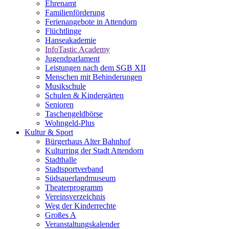
Ehrenamt
Familienförderung
Ferienangebote in Attendorn
Flüchtlinge
Hanseakademie
InfoTastic Academy
Jugendparlament
Leistungen nach dem SGB XII
Menschen mit Behinderungen
Musikschule
Schulen & Kindergärten
Senioren
Taschengeldbörse
Wohngeld-Plus
Kultur & Sport
Bürgerhaus Alter Bahnhof
Kulturring der Stadt Attendorn
Stadthalle
Stadtsportverband
Südsauerlandmuseum
Theaterprogramm
Vereinsverzeichnis
Weg der Kinderrechte
Großes A
Veranstaltungskalender