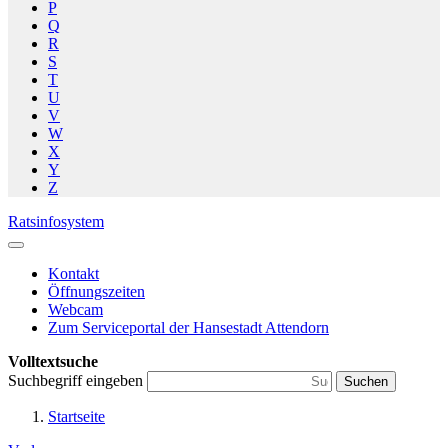
P
Q
R
S
T
U
V
W
X
Y
Z
Ratsinfosystem
Kontakt
Öffnungszeiten
Webcam
Zum Serviceportal der Hansestadt Attendorn
Volltextsuche
Suchbegriff eingeben
Suchen
Startseite