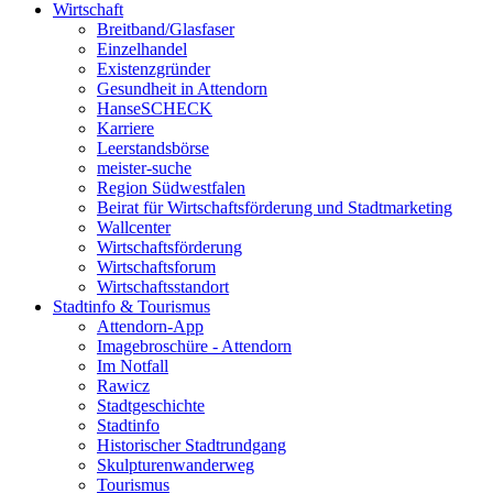
Wirtschaft
Breitband/Glasfaser
Einzelhandel
Existenzgründer
Gesundheit in Attendorn
HanseSCHECK
Karriere
Leerstandsbörse
meister-suche
Region Südwestfalen
Beirat für Wirtschaftsförderung und Stadtmarketing
Wallcenter
Wirtschaftsförderung
Wirtschaftsforum
Wirtschaftsstandort
Stadtinfo & Tourismus
Attendorn-App
Imagebroschüre - Attendorn
Im Notfall
Rawicz
Stadtgeschichte
Stadtinfo
Historischer Stadtrundgang
Skulpturenwanderweg
Tourismus