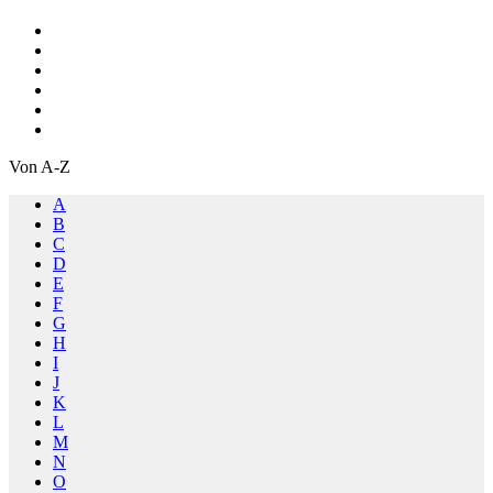
Von A-Z
A
B
C
D
E
F
G
H
I
J
K
L
M
N
O