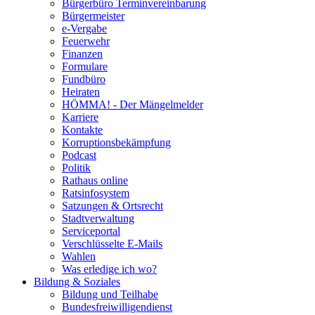
Bürgerbüro Terminvereinbarung
Bürgermeister
e-Vergabe
Feuerwehr
Finanzen
Formulare
Fundbüro
Heiraten
HÖMMA! - Der Mängelmelder
Karriere
Kontakte
Korruptionsbekämpfung
Podcast
Politik
Rathaus online
Ratsinfosystem
Satzungen & Ortsrecht
Stadtverwaltung
Serviceportal
Verschlüsselte E-Mails
Wahlen
Was erledige ich wo?
Bildung & Soziales
Bildung und Teilhabe
Bundesfreiwilligendienst