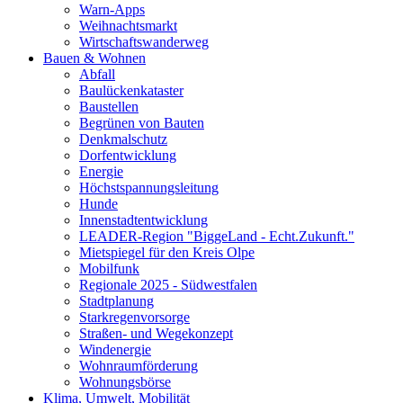
Warn-Apps
Weihnachtsmarkt
Wirtschaftswanderweg
Bauen & Wohnen
Abfall
Baulückenkataster
Baustellen
Begrünen von Bauten
Denkmalschutz
Dorfentwicklung
Energie
Höchstspannungsleitung
Hunde
Innenstadtentwicklung
LEADER-Region "BiggeLand - Echt.Zukunft."
Mietspiegel für den Kreis Olpe
Mobilfunk
Regionale 2025 - Südwestfalen
Stadtplanung
Starkregenvorsorge
Straßen- und Wegekonzept
Windenergie
Wohnraumförderung
Wohnungsbörse
Klima, Umwelt, Mobilität