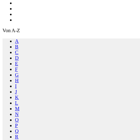
Von A-Z
A
B
C
D
E
F
G
H
I
J
K
L
M
N
O
P
Q
R