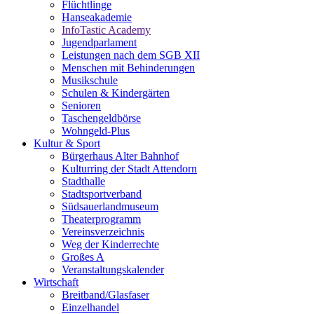
Flüchtlinge
Hanseakademie
InfoTastic Academy
Jugendparlament
Leistungen nach dem SGB XII
Menschen mit Behinderungen
Musikschule
Schulen & Kindergärten
Senioren
Taschengeldbörse
Wohngeld-Plus
Kultur & Sport
Bürgerhaus Alter Bahnhof
Kulturring der Stadt Attendorn
Stadthalle
Stadtsportverband
Südsauerlandmuseum
Theaterprogramm
Vereinsverzeichnis
Weg der Kinderrechte
Großes A
Veranstaltungskalender
Wirtschaft
Breitband/Glasfaser
Einzelhandel