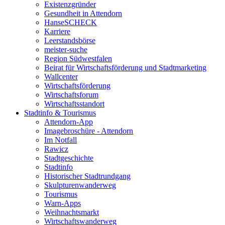
Existenzgründer
Gesundheit in Attendorn
HanseSCHECK
Karriere
Leerstandsbörse
meister-suche
Region Südwestfalen
Beirat für Wirtschaftsförderung und Stadtmarketing
Wallcenter
Wirtschaftsförderung
Wirtschaftsforum
Wirtschaftsstandort
Stadtinfo & Tourismus
Attendorn-App
Imagebroschüre - Attendorn
Im Notfall
Rawicz
Stadtgeschichte
Stadtinfo
Historischer Stadtrundgang
Skulpturenwanderweg
Tourismus
Warn-Apps
Weihnachtsmarkt
Wirtschaftswanderweg