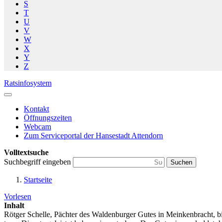
S
T
U
V
W
X
Y
Z
Ratsinfosystem
Kontakt
Öffnungszeiten
Webcam
Zum Serviceportal der Hansestadt Attendorn
Volltextsuche
Suchbegriff eingeben
Suchen
Startseite
Vorlesen
Inhalt
Rötger Schelle, Pächter des Waldenburger Gutes in Meinkenbracht, b