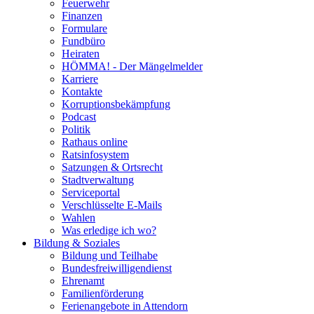
Feuerwehr
Finanzen
Formulare
Fundbüro
Heiraten
HÖMMA! - Der Mängelmelder
Karriere
Kontakte
Korruptionsbekämpfung
Podcast
Politik
Rathaus online
Ratsinfosystem
Satzungen & Ortsrecht
Stadtverwaltung
Serviceportal
Verschlüsselte E-Mails
Wahlen
Was erledige ich wo?
Bildung & Soziales
Bildung und Teilhabe
Bundesfreiwilligendienst
Ehrenamt
Familienförderung
Ferienangebote in Attendorn