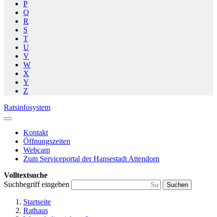
P
Q
R
S
T
U
V
W
X
Y
Z
Ratsinfosystem
Kontakt
Öffnungszeiten
Webcam
Zum Serviceportal der Hansestadt Attendorn
Volltextsuche
Suchbegriff eingeben
Suchen
Startseite
Rathaus