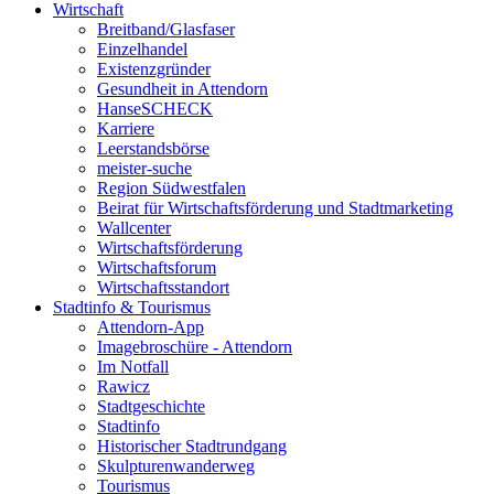
Wirtschaft
Breitband/Glasfaser
Einzelhandel
Existenzgründer
Gesundheit in Attendorn
HanseSCHECK
Karriere
Leerstandsbörse
meister-suche
Region Südwestfalen
Beirat für Wirtschaftsförderung und Stadtmarketing
Wallcenter
Wirtschaftsförderung
Wirtschaftsforum
Wirtschaftsstandort
Stadtinfo & Tourismus
Attendorn-App
Imagebroschüre - Attendorn
Im Notfall
Rawicz
Stadtgeschichte
Stadtinfo
Historischer Stadtrundgang
Skulpturenwanderweg
Tourismus