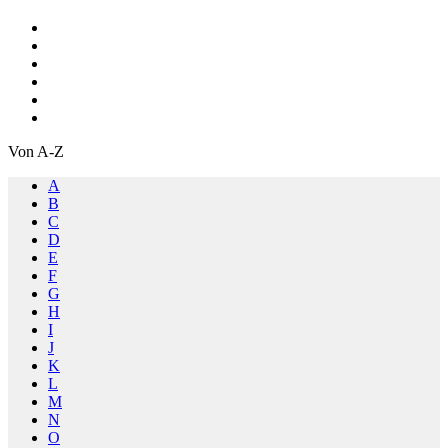
Von A-Z
A
B
C
D
E
F
G
H
I
J
K
L
M
N
O