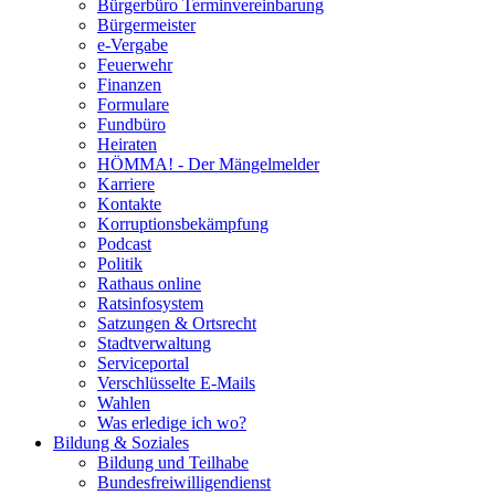
Bürgerbüro Terminvereinbarung
Bürgermeister
e-Vergabe
Feuerwehr
Finanzen
Formulare
Fundbüro
Heiraten
HÖMMA! - Der Mängelmelder
Karriere
Kontakte
Korruptionsbekämpfung
Podcast
Politik
Rathaus online
Ratsinfosystem
Satzungen & Ortsrecht
Stadtverwaltung
Serviceportal
Verschlüsselte E-Mails
Wahlen
Was erledige ich wo?
Bildung & Soziales
Bildung und Teilhabe
Bundesfreiwilligendienst