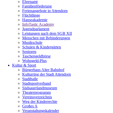
Ehrenamt
Familienförderung
Ferienangebote in Attendorn
Flüchtlinge
Hanseakademie
InfoTastic Academy
Jugendparlament
Leistungen nach dem SGB XII
Menschen mit Behinderungen
Musikschule
Schulen & Kindergärten
Senioren
Taschengeldbörse
Wohngeld-Plus
Kultur & Sport
Bürgerhaus Alter Bahnhof
Kulturring der Stadt Attendorn
Stadthalle
Stadtsportverband
Südsauerlandmuseum
Theaterprogramm
Vereinsverzeichnis
Weg der Kinderrechte
Großes A
Veranstaltungskalender