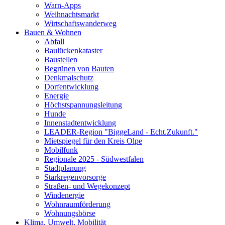
Warn-Apps
Weihnachtsmarkt
Wirtschaftswanderweg
Bauen & Wohnen
Abfall
Baulückenkataster
Baustellen
Begrünen von Bauten
Denkmalschutz
Dorfentwicklung
Energie
Höchstspannungsleitung
Hunde
Innenstadtentwicklung
LEADER-Region "BiggeLand - Echt.Zukunft."
Mietspiegel für den Kreis Olpe
Mobilfunk
Regionale 2025 - Südwestfalen
Stadtplanung
Starkregenvorsorge
Straßen- und Wegekonzept
Windenergie
Wohnraumförderung
Wohnungsbörse
Klima, Umwelt, Mobilität