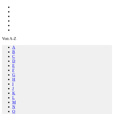
Von A-Z
A
B
C
D
E
F
G
H
I
J
K
L
M
N
O