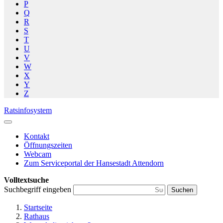
P
Q
R
S
T
U
V
W
X
Y
Z
Ratsinfosystem
Kontakt
Öffnungszeiten
Webcam
Zum Serviceportal der Hansestadt Attendorn
Volltextsuche
Suchbegriff eingeben
Suchen
Startseite
Rathaus