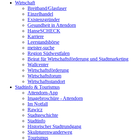
Wirtschaft
Breitband/Glasfaser
Einzelhandel
Existenzgründer
Gesundheit in Attendorn
HanseSCHECK
Karriere
Leerstandsbörse
meister-suche
Region Südwestfalen
Beirat für Wirtschaftsförderung und Stadtmarketing
Wallcenter
Wirtschaftsförderung
Wirtschaftsforum
Wirtschaftsstandort
Stadtinfo & Tourismus
Attendorn-App
Imagebroschüre - Attendorn
Im Notfall
Rawicz
Stadtgeschichte
Stadtinfo
Historischer Stadtrundgang
Skulpturenwanderweg
Tourismus