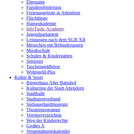
Ehrenamt
Familienförderung
Ferienangebote in Attendorn
Flüchtlinge
Hanseakademie
InfoTastic Academy
Jugendparlament
Leistungen nach dem SGB XII
Menschen mit Behinderungen
Musikschule
Schulen & Kindergärten
Senioren
Taschengeldbörse
Wohngeld-Plus
Kultur & Sport
Bürgerhaus Alter Bahnhof
Kulturring der Stadt Attendorn
Stadthalle
Stadtsportverband
Südsauerlandmuseum
Theaterprogramm
Vereinsverzeichnis
Weg der Kinderrechte
Großes A
Veranstaltungskalender