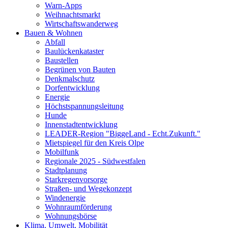
Warn-Apps
Weihnachtsmarkt
Wirtschaftswanderweg
Bauen & Wohnen
Abfall
Baulückenkataster
Baustellen
Begrünen von Bauten
Denkmalschutz
Dorfentwicklung
Energie
Höchstspannungsleitung
Hunde
Innenstadtentwicklung
LEADER-Region "BiggeLand - Echt.Zukunft."
Mietspiegel für den Kreis Olpe
Mobilfunk
Regionale 2025 - Südwestfalen
Stadtplanung
Starkregenvorsorge
Straßen- und Wegekonzept
Windenergie
Wohnraumförderung
Wohnungsbörse
Klima, Umwelt, Mobilität