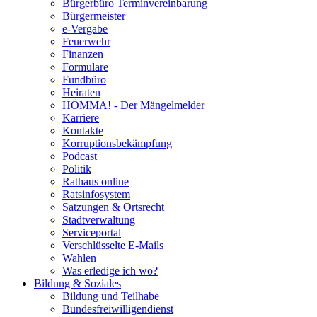
Bürgerbüro Terminvereinbarung
Bürgermeister
e-Vergabe
Feuerwehr
Finanzen
Formulare
Fundbüro
Heiraten
HÖMMA! - Der Mängelmelder
Karriere
Kontakte
Korruptionsbekämpfung
Podcast
Politik
Rathaus online
Ratsinfosystem
Satzungen & Ortsrecht
Stadtverwaltung
Serviceportal
Verschlüsselte E-Mails
Wahlen
Was erledige ich wo?
Bildung & Soziales
Bildung und Teilhabe
Bundesfreiwilligendienst