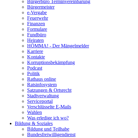
Bürgerbüro Terminvereinbarung
Bürgermeister
e-Vergabe
Feuerwehr
Finanzen
Formulare
Fundbüro
Heiraten
HÖMMA! - Der Mängelmelder
Karriere
Kontakte
Korruptionsbekämpfung
Podcast
Politik
Rathaus online
Ratsinfosystem
Satzungen & Ortsrecht
Stadtverwaltung
Serviceportal
Verschlüsselte E-Mails
Wahlen
Was erledige ich wo?
Bildung & Soziales
Bildung und Teilhabe
Bundesfreiwilligendienst