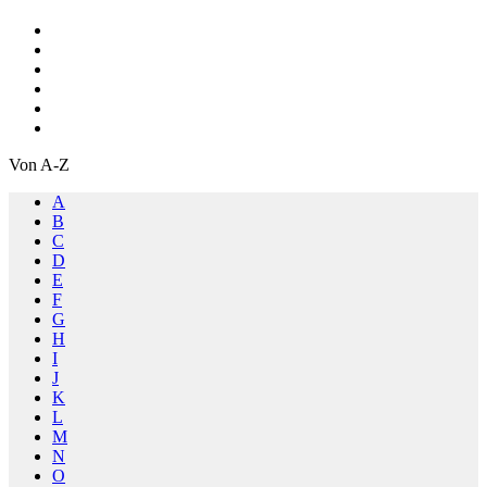
Von A-Z
A
B
C
D
E
F
G
H
I
J
K
L
M
N
O