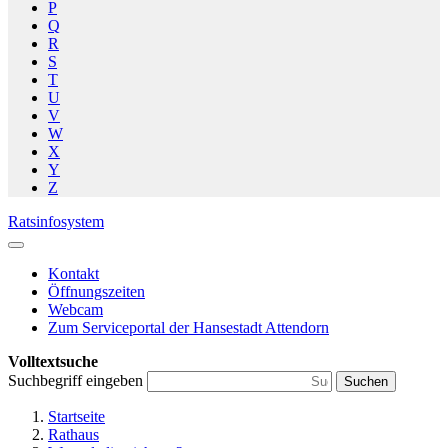
P
Q
R
S
T
U
V
W
X
Y
Z
Ratsinfosystem
Kontakt
Öffnungszeiten
Webcam
Zum Serviceportal der Hansestadt Attendorn
Volltextsuche
Suchbegriff eingeben
Suchen
Startseite
Rathaus