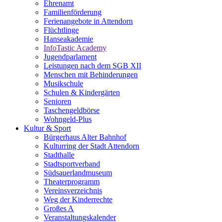
Ehrenamt
Familienförderung
Ferienangebote in Attendorn
Flüchtlinge
Hanseakademie
InfoTastic Academy
Jugendparlament
Leistungen nach dem SGB XII
Menschen mit Behinderungen
Musikschule
Schulen & Kindergärten
Senioren
Taschengeldbörse
Wohngeld-Plus
Kultur & Sport
Bürgerhaus Alter Bahnhof
Kulturring der Stadt Attendorn
Stadthalle
Stadtsportverband
Südsauerlandmuseum
Theaterprogramm
Vereinsverzeichnis
Weg der Kinderrechte
Großes A
Veranstaltungskalender