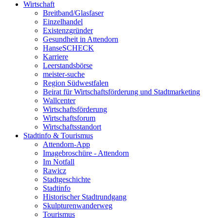
Wirtschaft
Breitband/Glasfaser
Einzelhandel
Existenzgründer
Gesundheit in Attendorn
HanseSCHECK
Karriere
Leerstandsbörse
meister-suche
Region Südwestfalen
Beirat für Wirtschaftsförderung und Stadtmarketing
Wallcenter
Wirtschaftsförderung
Wirtschaftsforum
Wirtschaftsstandort
Stadtinfo & Tourismus
Attendorn-App
Imagebroschüre - Attendorn
Im Notfall
Rawicz
Stadtgeschichte
Stadtinfo
Historischer Stadtrundgang
Skulpturenwanderweg
Tourismus