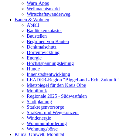
Warn-Apps
Weihnachtsmarkt
Wirtschaftswanderweg
Bauen & Wohnen
Abfall
Baulückenkataster
Baustellen
Begrünen von Bauten
Denkmalschutz
Dorfentwicklung
Energie
Höchstspannungsleitung
Hunde
Innenstadtentwicklung
LEADER-Region "BiggeLand - Echt.Zukunft."
Mietspiegel für den Kreis Olpe
Mobilfunk
Regionale 2025 - Südwestfalen
Stadtplanung
Starkregenvorsorge
Straßen- und Wegekonzept
Windenergie
Wohnraumförderung
Wohnungsbörse
Klima, Umwelt, Mobilität