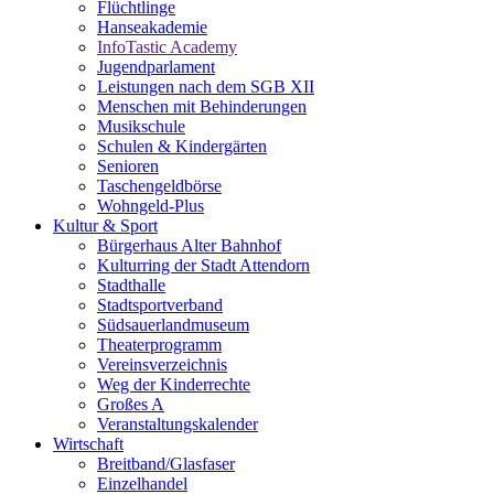
Flüchtlinge
Hanseakademie
InfoTastic Academy
Jugendparlament
Leistungen nach dem SGB XII
Menschen mit Behinderungen
Musikschule
Schulen & Kindergärten
Senioren
Taschengeldbörse
Wohngeld-Plus
Kultur & Sport
Bürgerhaus Alter Bahnhof
Kulturring der Stadt Attendorn
Stadthalle
Stadtsportverband
Südsauerlandmuseum
Theaterprogramm
Vereinsverzeichnis
Weg der Kinderrechte
Großes A
Veranstaltungskalender
Wirtschaft
Breitband/Glasfaser
Einzelhandel