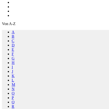
Von A-Z
A
B
C
D
E
F
G
H
I
J
K
L
M
N
O
P
Q
R