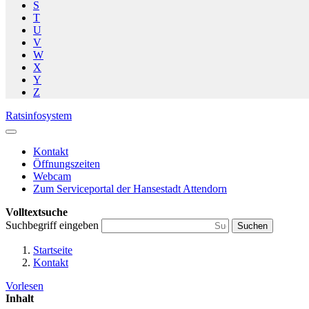
S
T
U
V
W
X
Y
Z
Ratsinfosystem
Kontakt
Öffnungszeiten
Webcam
Zum Serviceportal der Hansestadt Attendorn
Volltextsuche
Suchbegriff eingeben
Suchen
Startseite
Kontakt
Vorlesen
Inhalt