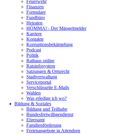
Feuerwehr
Finanzen
Formulare
Fundbüro
Heiraten
HÖMMA! - Der Mängelmelder
Karriere
Kontakte
Korruptionsbekämpfung
Podcast
Politik
Rathaus online
Ratsinfosystem
Satzungen & Ortsrecht
Stadtverwaltung
Serviceportal
Verschlüsselte E-Mails
Wahlen
Was erledige ich wo?
Bildung & Soziales
Bildung und Teilhabe
Bundesfreiwilligendienst
Ehrenamt
Familienförderung
Ferienangebote in Attendorn