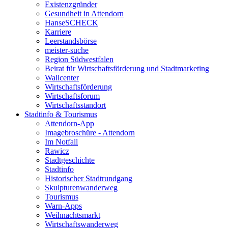
Existenzgründer
Gesundheit in Attendorn
HanseSCHECK
Karriere
Leerstandsbörse
meister-suche
Region Südwestfalen
Beirat für Wirtschaftsförderung und Stadtmarketing
Wallcenter
Wirtschaftsförderung
Wirtschaftsforum
Wirtschaftsstandort
Stadtinfo & Tourismus
Attendorn-App
Imagebroschüre - Attendorn
Im Notfall
Rawicz
Stadtgeschichte
Stadtinfo
Historischer Stadtrundgang
Skulpturenwanderweg
Tourismus
Warn-Apps
Weihnachtsmarkt
Wirtschaftswanderweg