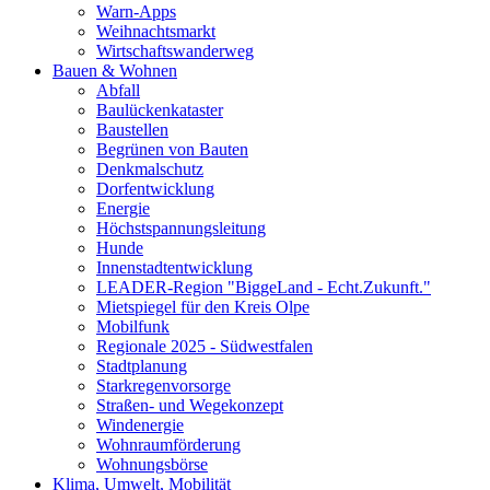
Warn-Apps
Weihnachtsmarkt
Wirtschaftswanderweg
Bauen & Wohnen
Abfall
Baulückenkataster
Baustellen
Begrünen von Bauten
Denkmalschutz
Dorfentwicklung
Energie
Höchstspannungsleitung
Hunde
Innenstadtentwicklung
LEADER-Region "BiggeLand - Echt.Zukunft."
Mietspiegel für den Kreis Olpe
Mobilfunk
Regionale 2025 - Südwestfalen
Stadtplanung
Starkregenvorsorge
Straßen- und Wegekonzept
Windenergie
Wohnraumförderung
Wohnungsbörse
Klima, Umwelt, Mobilität