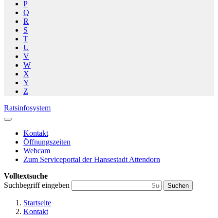
P
Q
R
S
T
U
V
W
X
Y
Z
Ratsinfosystem
Kontakt
Öffnungszeiten
Webcam
Zum Serviceportal der Hansestadt Attendorn
Volltextsuche
Suchbegriff eingeben
Suchen
Startseite
Kontakt