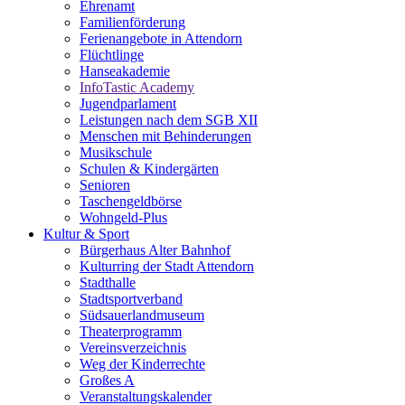
Ehrenamt
Familienförderung
Ferienangebote in Attendorn
Flüchtlinge
Hanseakademie
InfoTastic Academy
Jugendparlament
Leistungen nach dem SGB XII
Menschen mit Behinderungen
Musikschule
Schulen & Kindergärten
Senioren
Taschengeldbörse
Wohngeld-Plus
Kultur & Sport
Bürgerhaus Alter Bahnhof
Kulturring der Stadt Attendorn
Stadthalle
Stadtsportverband
Südsauerlandmuseum
Theaterprogramm
Vereinsverzeichnis
Weg der Kinderrechte
Großes A
Veranstaltungskalender