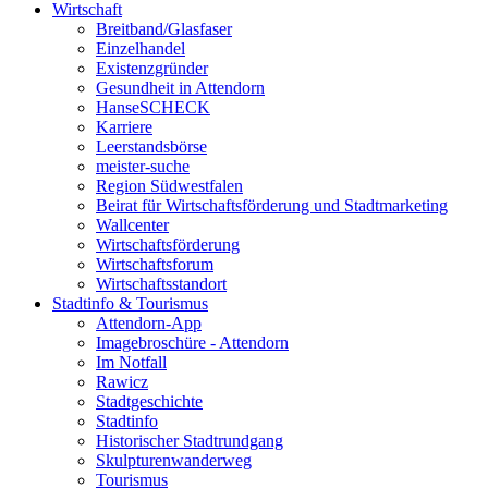
Wirtschaft
Breitband/Glasfaser
Einzelhandel
Existenzgründer
Gesundheit in Attendorn
HanseSCHECK
Karriere
Leerstandsbörse
meister-suche
Region Südwestfalen
Beirat für Wirtschaftsförderung und Stadtmarketing
Wallcenter
Wirtschaftsförderung
Wirtschaftsforum
Wirtschaftsstandort
Stadtinfo & Tourismus
Attendorn-App
Imagebroschüre - Attendorn
Im Notfall
Rawicz
Stadtgeschichte
Stadtinfo
Historischer Stadtrundgang
Skulpturenwanderweg
Tourismus