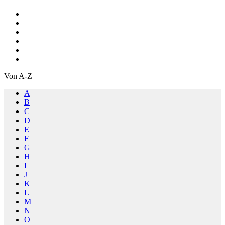
Von A-Z
A
B
C
D
E
F
G
H
I
J
K
L
M
N
O