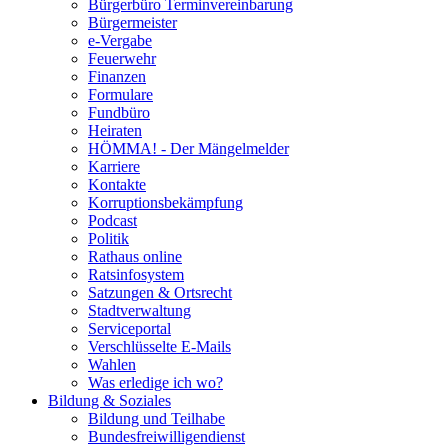
Bürgerbüro Terminvereinbarung
Bürgermeister
e-Vergabe
Feuerwehr
Finanzen
Formulare
Fundbüro
Heiraten
HÖMMA! - Der Mängelmelder
Karriere
Kontakte
Korruptionsbekämpfung
Podcast
Politik
Rathaus online
Ratsinfosystem
Satzungen & Ortsrecht
Stadtverwaltung
Serviceportal
Verschlüsselte E-Mails
Wahlen
Was erledige ich wo?
Bildung & Soziales
Bildung und Teilhabe
Bundesfreiwilligendienst