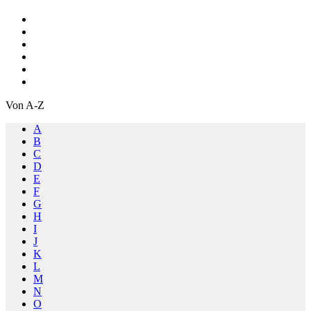
Von A-Z
A
B
C
D
E
F
G
H
I
J
K
L
M
N
O