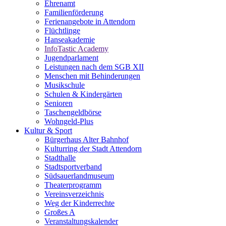
Ehrenamt
Familienförderung
Ferienangebote in Attendorn
Flüchtlinge
Hanseakademie
InfoTastic Academy
Jugendparlament
Leistungen nach dem SGB XII
Menschen mit Behinderungen
Musikschule
Schulen & Kindergärten
Senioren
Taschengeldbörse
Wohngeld-Plus
Kultur & Sport
Bürgerhaus Alter Bahnhof
Kulturring der Stadt Attendorn
Stadthalle
Stadtsportverband
Südsauerlandmuseum
Theaterprogramm
Vereinsverzeichnis
Weg der Kinderrechte
Großes A
Veranstaltungskalender