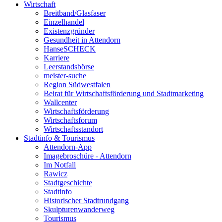
Wirtschaft
Breitband/Glasfaser
Einzelhandel
Existenzgründer
Gesundheit in Attendorn
HanseSCHECK
Karriere
Leerstandsbörse
meister-suche
Region Südwestfalen
Beirat für Wirtschaftsförderung und Stadtmarketing
Wallcenter
Wirtschaftsförderung
Wirtschaftsforum
Wirtschaftsstandort
Stadtinfo & Tourismus
Attendorn-App
Imagebroschüre - Attendorn
Im Notfall
Rawicz
Stadtgeschichte
Stadtinfo
Historischer Stadtrundgang
Skulpturenwanderweg
Tourismus