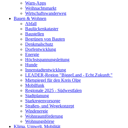
Warn-Apps
Weihnachtsmarkt
Wirtschaftswanderweg
Bauen & Wohnen
Abfall
Baulückenkataster
Baustellen
Begrünen von Bauten
Denkmalschutz
Dorfentwicklung
Energie
Höchstspannungsleitung
Hunde
Innenstadtentwicklung
LEADER-Region "BiggeLand - Echt.Zukunft."
Mietspiegel für den Kreis Olpe
Mobilfunk
Regionale 2025 - Südwestfalen
Stadtplanung
Starkregenvorsorge
Straßen- und Wegekonzept
Windenergie
Wohnraumförderung
Wohnungsbörse
Klima, Umwelt, Mobilität