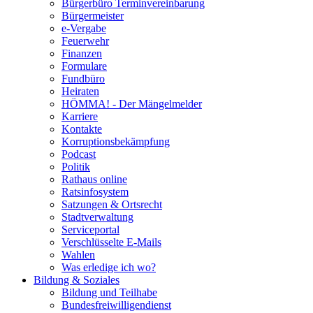
Bürgerbüro Terminvereinbarung
Bürgermeister
e-Vergabe
Feuerwehr
Finanzen
Formulare
Fundbüro
Heiraten
HÖMMA! - Der Mängelmelder
Karriere
Kontakte
Korruptionsbekämpfung
Podcast
Politik
Rathaus online
Ratsinfosystem
Satzungen & Ortsrecht
Stadtverwaltung
Serviceportal
Verschlüsselte E-Mails
Wahlen
Was erledige ich wo?
Bildung & Soziales
Bildung und Teilhabe
Bundesfreiwilligendienst