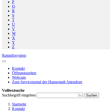
P
Q
R
S
T
U
V
W
X
Y
Z
Ratsinfosystem
Kontakt
Öffnungszeiten
Webcam
Zum Serviceportal der Hansestadt Attendorn
Volltextsuche
Suchbegriff eingeben
Suchen
Startseite
Kontakt