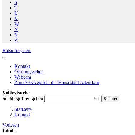
S
T
U
V
W
X
Y
Z
Ratsinfosystem
Kontakt
Öffnungszeiten
Webcam
Zum Serviceportal der Hansestadt Attendorn
Volltextsuche
Suchbegriff eingeben
Suchen
Startseite
Kontakt
Vorlesen
Inhalt