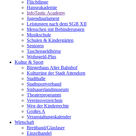
Flüchtlinge
Hanseakademie
InfoTastic Academy
Jugendparlament
Leistungen nach dem SGB XII
Menschen mit Behinderungen
Musikschule
Schulen & Kindergärten
Senioren
Taschengeldbörse
Wohngeld-Plus
Kultur & Sport
Bürgerhaus Alter Bahnhof
Kulturring der Stadt Attendorn
Stadthalle
Stadtsportverband
Südsauerlandmuseum
Theaterprogramm
Vereinsverzeichnis
Weg der Kinderrechte
Großes A
Veranstaltungskalender
Wirtschaft
Breitband/Glasfaser
Einzelhandel