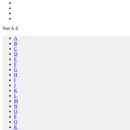
Von A-Z
A
B
C
D
E
F
G
H
I
J
K
L
M
N
O
P
Q
R