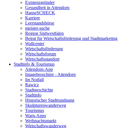
Existenzgründer
Gesundheit in Attendorn
HanseSCHECK
Karriere
Leerstandsbörse
meister-suche
Region Südwestfalen
Beirat für Wirtschaftsförderung und Stadtmarketing
Wallcenter
Wirtschaftsförderung
Wirtschaftsforum
Wirtschaftsstandort
Stadtinfo & Tourismus
Attendorn-App
Imagebroschüre - Attendorn
Im Notfall
Rawicz
Stadtgeschichte
Stadtinfo
Historischer Stadtrundgang
Skulpturenwanderweg
Tourismus
Warn-Apps
Weihnachtsmarkt
Wirtschaftswanderweg