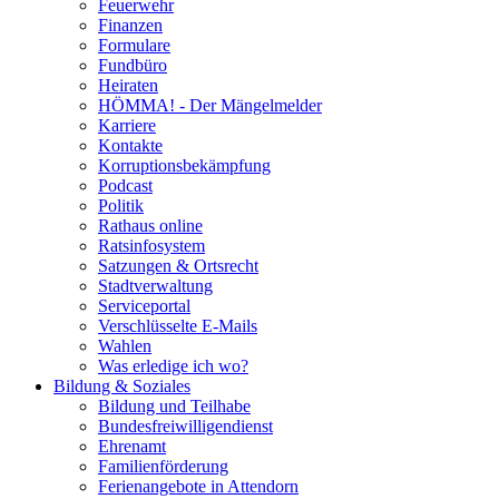
Feuerwehr
Finanzen
Formulare
Fundbüro
Heiraten
HÖMMA! - Der Mängelmelder
Karriere
Kontakte
Korruptionsbekämpfung
Podcast
Politik
Rathaus online
Ratsinfosystem
Satzungen & Ortsrecht
Stadtverwaltung
Serviceportal
Verschlüsselte E-Mails
Wahlen
Was erledige ich wo?
Bildung & Soziales
Bildung und Teilhabe
Bundesfreiwilligendienst
Ehrenamt
Familienförderung
Ferienangebote in Attendorn