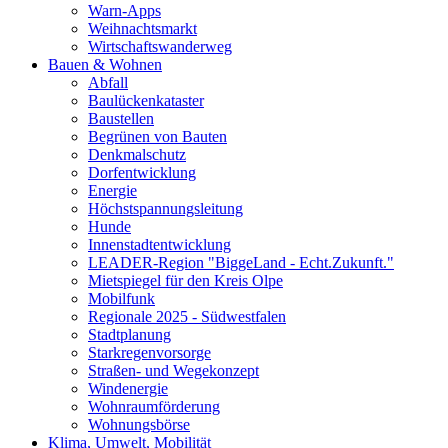
Warn-Apps
Weihnachtsmarkt
Wirtschaftswanderweg
Bauen & Wohnen
Abfall
Baulückenkataster
Baustellen
Begrünen von Bauten
Denkmalschutz
Dorfentwicklung
Energie
Höchstspannungsleitung
Hunde
Innenstadtentwicklung
LEADER-Region "BiggeLand - Echt.Zukunft."
Mietspiegel für den Kreis Olpe
Mobilfunk
Regionale 2025 - Südwestfalen
Stadtplanung
Starkregenvorsorge
Straßen- und Wegekonzept
Windenergie
Wohnraumförderung
Wohnungsbörse
Klima, Umwelt, Mobilität