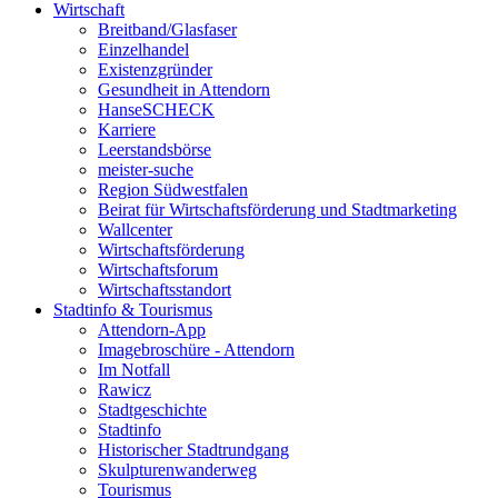
Wirtschaft
Breitband/Glasfaser
Einzelhandel
Existenzgründer
Gesundheit in Attendorn
HanseSCHECK
Karriere
Leerstandsbörse
meister-suche
Region Südwestfalen
Beirat für Wirtschaftsförderung und Stadtmarketing
Wallcenter
Wirtschaftsförderung
Wirtschaftsforum
Wirtschaftsstandort
Stadtinfo & Tourismus
Attendorn-App
Imagebroschüre - Attendorn
Im Notfall
Rawicz
Stadtgeschichte
Stadtinfo
Historischer Stadtrundgang
Skulpturenwanderweg
Tourismus