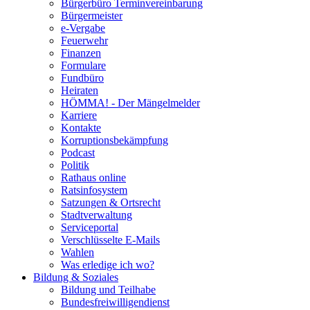
Bürgerbüro Terminvereinbarung
Bürgermeister
e-Vergabe
Feuerwehr
Finanzen
Formulare
Fundbüro
Heiraten
HÖMMA! - Der Mängelmelder
Karriere
Kontakte
Korruptionsbekämpfung
Podcast
Politik
Rathaus online
Ratsinfosystem
Satzungen & Ortsrecht
Stadtverwaltung
Serviceportal
Verschlüsselte E-Mails
Wahlen
Was erledige ich wo?
Bildung & Soziales
Bildung und Teilhabe
Bundesfreiwilligendienst