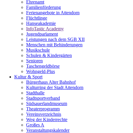
Ehrenamt
Familienförderung
Ferienangebote in Attendorn
Flüchtlinge
Hanseakademie
InfoTastic Academy
Jugendparlament
Leistungen nach dem SGB XII
Menschen mit Behinderungen
Musikschule
Schulen & Kindergärten
Senioren
Taschengeldbörse
Wohngeld-Plus
Kultur & Sport
Bürgerhaus Alter Bahnhof
Kulturring der Stadt Attendorn
Stadthalle
Stadtsportverband
Südsauerlandmuseum
Theaterprogramm
Vereinsverzeichnis
Weg der Kinderrechte
Großes A
Veranstaltungskalender