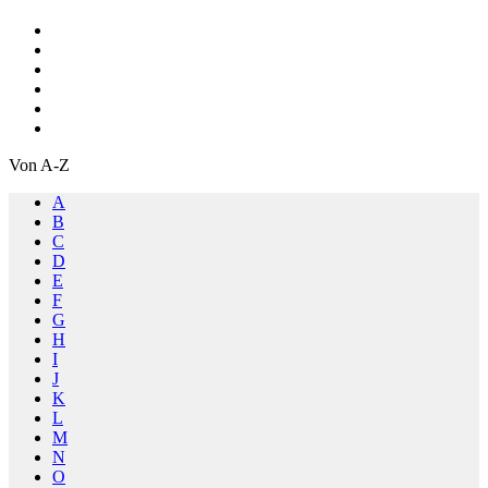
Von A-Z
A
B
C
D
E
F
G
H
I
J
K
L
M
N
O