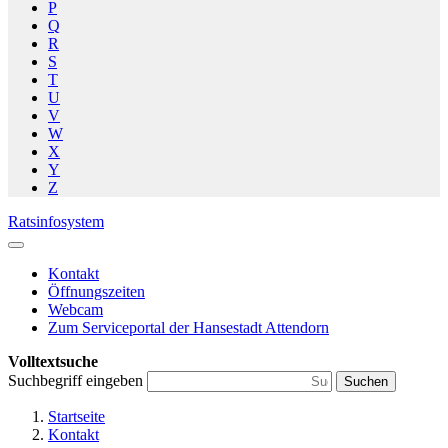
P
Q
R
S
T
U
V
W
X
Y
Z
Ratsinfosystem
Kontakt
Öffnungszeiten
Webcam
Zum Serviceportal der Hansestadt Attendorn
Volltextsuche
Suchbegriff eingeben
Suchen
Startseite
Kontakt