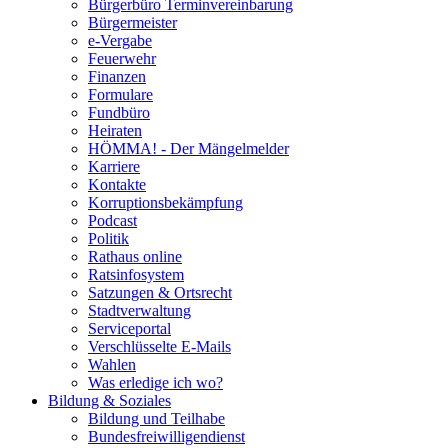
Bürgerbüro Terminvereinbarung
Bürgermeister
e-Vergabe
Feuerwehr
Finanzen
Formulare
Fundbüro
Heiraten
HÖMMA! - Der Mängelmelder
Karriere
Kontakte
Korruptionsbekämpfung
Podcast
Politik
Rathaus online
Ratsinfosystem
Satzungen & Ortsrecht
Stadtverwaltung
Serviceportal
Verschlüsselte E-Mails
Wahlen
Was erledige ich wo?
Bildung & Soziales
Bildung und Teilhabe
Bundesfreiwilligendienst