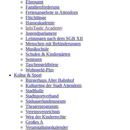
Ehrenamt
Familienförderung
Ferienangebote in Attendorn
Flüchtlinge
Hanseakademie
InfoTastic Academy
Jugendparlament
Leistungen nach dem SGB XII
Menschen mit Behinderungen
Musikschule
Schulen & Kindergärten
Senioren
Taschengeldbörse
Wohngeld-Plus
Kultur & Sport
Bürgerhaus Alter Bahnhof
Kulturring der Stadt Attendorn
Stadthalle
Stadtsportverband
Südsauerlandmuseum
Theaterprogramm
Vereinsverzeichnis
Weg der Kinderrechte
Großes A
Veranstaltungskalender