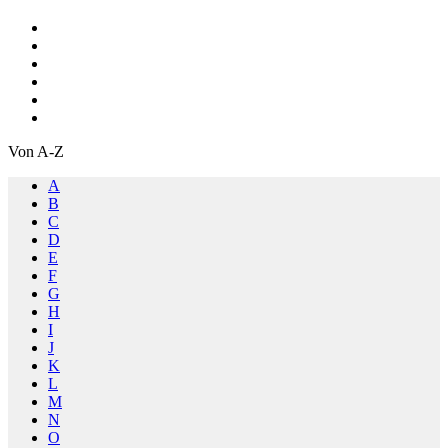
Von A-Z
A
B
C
D
E
F
G
H
I
J
K
L
M
N
O