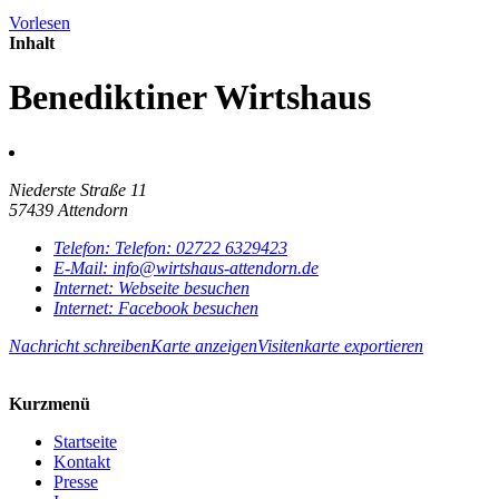
Vorlesen
Inhalt
Benediktiner Wirtshaus
Niederste Straße 11
57439 Attendorn
Telefon:
Telefon:
02722 6329423
E-Mail:
info@wirtshaus-attendorn.de
Internet:
Webseite besuchen
Internet:
Facebook besuchen
Nachricht schreiben
Karte anzeigen
Visitenkarte exportieren
Kurzmenü
Startseite
Kontakt
Presse