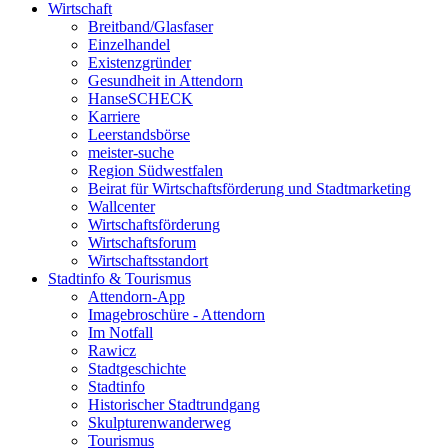
Wirtschaft
Breitband/Glasfaser
Einzelhandel
Existenzgründer
Gesundheit in Attendorn
HanseSCHECK
Karriere
Leerstandsbörse
meister-suche
Region Südwestfalen
Beirat für Wirtschaftsförderung und Stadtmarketing
Wallcenter
Wirtschaftsförderung
Wirtschaftsforum
Wirtschaftsstandort
Stadtinfo & Tourismus
Attendorn-App
Imagebroschüre - Attendorn
Im Notfall
Rawicz
Stadtgeschichte
Stadtinfo
Historischer Stadtrundgang
Skulpturenwanderweg
Tourismus