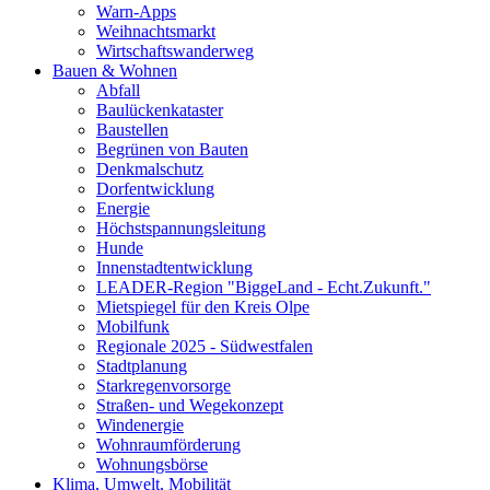
Warn-Apps
Weihnachtsmarkt
Wirtschaftswanderweg
Bauen & Wohnen
Abfall
Baulückenkataster
Baustellen
Begrünen von Bauten
Denkmalschutz
Dorfentwicklung
Energie
Höchstspannungsleitung
Hunde
Innenstadtentwicklung
LEADER-Region "BiggeLand - Echt.Zukunft."
Mietspiegel für den Kreis Olpe
Mobilfunk
Regionale 2025 - Südwestfalen
Stadtplanung
Starkregenvorsorge
Straßen- und Wegekonzept
Windenergie
Wohnraumförderung
Wohnungsbörse
Klima, Umwelt, Mobilität