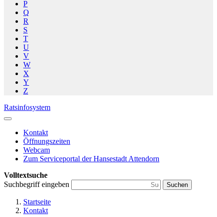
P
Q
R
S
T
U
V
W
X
Y
Z
Ratsinfosystem
Kontakt
Öffnungszeiten
Webcam
Zum Serviceportal der Hansestadt Attendorn
Volltextsuche
Suchbegriff eingeben
Suchen
Startseite
Kontakt