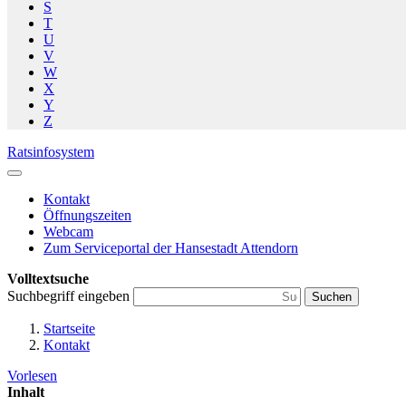
S
T
U
V
W
X
Y
Z
Ratsinfosystem
Kontakt
Öffnungszeiten
Webcam
Zum Serviceportal der Hansestadt Attendorn
Volltextsuche
Suchbegriff eingeben
Suchen
Startseite
Kontakt
Vorlesen
Inhalt