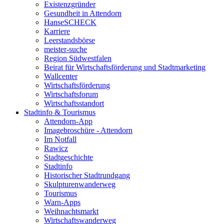
Existenzgründer
Gesundheit in Attendorn
HanseSCHECK
Karriere
Leerstandsbörse
meister-suche
Region Südwestfalen
Beirat für Wirtschaftsförderung und Stadtmarketing
Wallcenter
Wirtschaftsförderung
Wirtschaftsforum
Wirtschaftsstandort
Stadtinfo & Tourismus
Attendorn-App
Imagebroschüre - Attendorn
Im Notfall
Rawicz
Stadtgeschichte
Stadtinfo
Historischer Stadtrundgang
Skulpturenwanderweg
Tourismus
Warn-Apps
Weihnachtsmarkt
Wirtschaftswanderweg