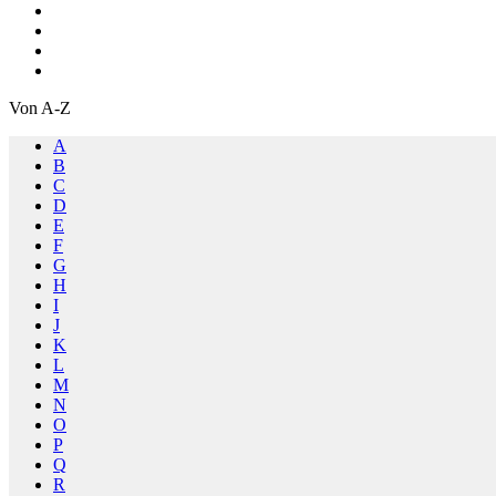
Von A-Z
A
B
C
D
E
F
G
H
I
J
K
L
M
N
O
P
Q
R