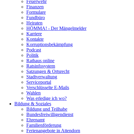
Feuerwehr
Finanzen
Formulare
Fundbüro
Heiraten
HÖMMA! - Der Mängelmelder
Karriere
Kontakte
Korruptionsbekämpfung
Podcast
Politik
Rathaus online
Ratsinfosystem
Satzungen & Ortsrecht
Stadtverwaltung
Serviceportal
Verschlüsselte E-Mails
Wahlen
Was erledige ich wo?
Bildung & Soziales
Bildung und Teilhabe
Bundesfreiwilligendienst
Ehrenamt
Familienförderung
Ferienangebote in Attendorn