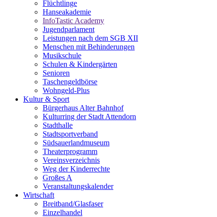
Flüchtlinge
Hanseakademie
InfoTastic Academy
Jugendparlament
Leistungen nach dem SGB XII
Menschen mit Behinderungen
Musikschule
Schulen & Kindergärten
Senioren
Taschengeldbörse
Wohngeld-Plus
Kultur & Sport
Bürgerhaus Alter Bahnhof
Kulturring der Stadt Attendorn
Stadthalle
Stadtsportverband
Südsauerlandmuseum
Theaterprogramm
Vereinsverzeichnis
Weg der Kinderrechte
Großes A
Veranstaltungskalender
Wirtschaft
Breitband/Glasfaser
Einzelhandel